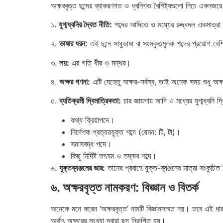
অক্ষরবৃত্ত ছন্দের ব্যাকরণগত ও ধ্বনিগত বৈশিষ্ট্যগুলো নিচে একনজর
১.
যুগ্মধ্বনির দ্বৈত নীতি:
শব্দের আদিতে ও মধ্যের রুদ্ধদল একমাত্রা
২.
ভাষার ধরন:
এই ছন্দে সাধুভাষা বা সংস্কৃতমুলক শব্দের প্রয়োগ বে
৩.
লয়:
এর গতি ধীর ও মন্থর।
৪.
অক্ষর গণনা:
এটি যেহেতু অক্ষর-সর্বস্ব, তাই অনেক সময় শুধু অক্ষ
৫.
ব্যতিক্রমী দ্বিমাত্রিকতা:
চার জায়গায় আদি ও মধ্যের যুগ্মধ্বনি দ্
কথ্য ক্রিয়াপদে।
নির্দেশক প্রত্যয়যুক্ত শব্দে (যেমন: টি, টা)।
সমাসবদ্ধ পদে।
কিছু নির্দিষ্ট তৎসম ও তদ্ভব শব্দে।
৬.
যুক্তব্যঞ্জনের ভার:
তানের প্রবাহে যুক্ত-ব্যঞ্জনের মাত্রা সংকুচিত
৬. অক্ষরবৃত্ত নামকরণ: বিজ্ঞান ও বিতর্ক
অনেকে মনে করেন ‘অক্ষরবৃত্ত’ নামটি বিজ্ঞানসম্মত নয়। তবে এই ধারণা
অর্থাৎ অক্ষরের সংখ্যা দ্বারা ছন্দ নিরূপিত হয়।