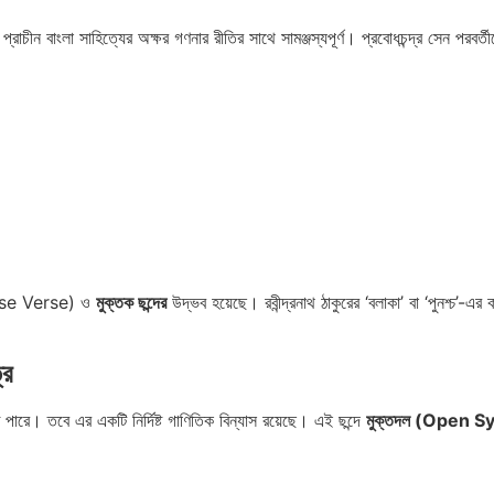
্রাচীন বাংলা সাহিত্যের অক্ষর গণনার রীতির সাথে সামঞ্জস্যপূর্ণ। প্রবোধচন্দ্র সেন পরবর্
se Verse) ও
মুক্তক ছন্দের
উদ্ভব হয়েছে। রবীন্দ্রনাথ ঠাকুরের ‘বলাকা’ বা ‘পুনশ্চ’-এর 
্র
 পারে। তবে এর একটি নির্দিষ্ট গাণিতিক বিন্যাস রয়েছে। এই ছন্দে
মুক্তদল (Open Sy