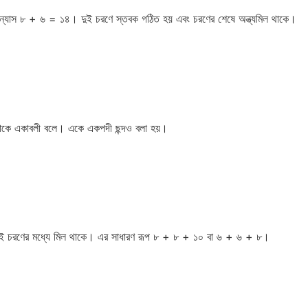
বিন্যাস ৮ + ৬ = ১৪। দুই চরণে স্তবক গঠিত হয় এবং চরণের শেষে অন্ত্যমিল থাকে।
হয়, তাকে একাবলী বলে। একে একপদী ছন্দও বলা হয়।
এবং দুই চরণের মধ্যে মিল থাকে। এর সাধারণ রূপ ৮ + ৮ + ১০ বা ৬ + ৬ + ৮।