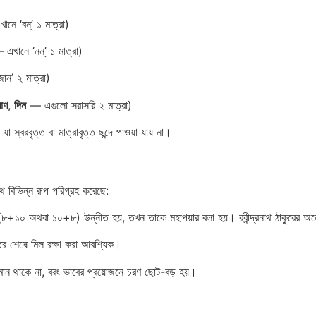
ে ‘বন্’ ১ মাত্রা)
খানে ‘নন্’ ১ মাত্রা)
ন’ ২ মাত্রা)
রাণ
,
দিন
— এগুলো সরাসরি ২ মাত্রা)
 স্বরবৃত্ত বা মাত্রাবৃত্ত ছন্দে পাওয়া যায় না।
ে বিভিন্ন রূপ পরিগ্রহ করেছে:
 (৮+১০ অথবা ১০+৮) উন্নীত হয়, তখন তাকে মহাপয়ার বলা হয়। রবীন্দ্রনাথ ঠাকুরের অন
ির শেষে মিল রক্ষা করা আবশ্যিক।
 সমান থাকে না, বরং ভাবের প্রয়োজনে চরণ ছোট-বড় হয়।