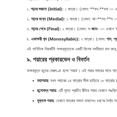
১.
শব্দের শুরুতে (Initial):
১ মাত্রা। (যেমন: **বন্-**ধনা — এখান
২.
শব্দের মধ্যে (Medial):
১ মাত্রা। (যেমন: আ-**নন্-**দ — এ
৩.
শব্দের শেষে (Final):
২ মাত্রা। (যেমন: স-
জান-
— এখানে ‘জা
৪.
একাক্ষরী শব্দ (Monosyllabic):
২ মাত্রা। (যেমন:
গান
,
প্
এই গাণিতিক নিয়মটিই অক্ষরবৃত্তকে একটি বিশেষ নমনীয়তা দান করে, যা
৯. পয়ারের প্রকারভেদ ও বিবর্তন
অক্ষরবৃত্ত ছন্দের মেরুদণ্ড হলো ‘পয়ার’। এই পয়ার সময়ের সাথে সাথ
মহাপয়ার:
যখন পয়ারের ১৪ মাত্রার সীমা ছাড়িয়ে ১৮ মাত্রায়
ছন্দোবদ্ধ পয়ার:
এটি মূলত প্রাচীন রীতির পয়ার যেখানে পঙক্ত
মুক্তক পয়ার:
যেখানে মাত্রার সমতা থাকলেও চরণের দৈর্ঘ্য