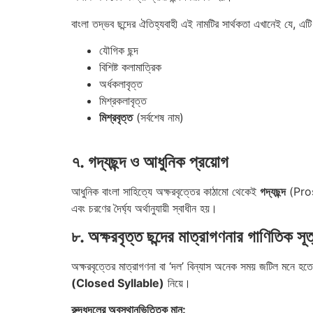
বাংলা তদ্ভব ছন্দের ঐতিহ্যবাহী এই নামটির সার্থকতা এখানেই যে, এটি প
যৌগিক ছন্দ
বিশিষ্ট কলামাত্রিক
অর্ধকলাবৃত্ত
মিশ্রকলাবৃত্ত
মিশ্রবৃত্ত
(সর্বশেষ নাম)
৭. গদ্যছন্দ ও আধুনিক প্রয়োগ
আধুনিক বাংলা সাহিত্যে অক্ষরবৃত্তের কাঠামো থেকেই
গদ্যছন্দ
(Pro
এবং চরণের দৈর্ঘ্য অর্থানুযায়ী স্বাধীন হয়।
৮. অক্ষরবৃত্ত ছন্দের মাত্রাগণনার গাণিতিক সূত
অক্ষরবৃত্তের মাত্রাগণনা বা ‘দল’ বিন্যাস অনেক সময় জটিল মনে হতে
(Closed Syllable)
নিয়ে।
রুদ্ধদলের অবস্থানভিত্তিক মান: