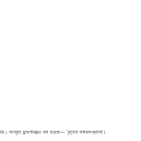
োঝায়। সংস্কৃত ছন্দঃশাস্ত্রেও বলা হয়েছে—
‘বৃত্তম্ অক্ষরসংখ্যাতম্’
।