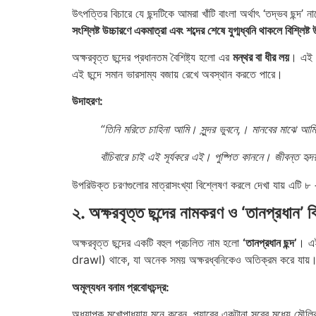
উৎপত্তির বিচারে যে ছন্দটিকে আমরা খাঁটি বাংলা অর্থাৎ ‘তদ্ভব ছন্দ’
সংশ্লিষ্ট উচ্চারণে একমাত্রা এবং শব্দের শেষে যুগ্মধ্বনি থাকলে বিশ্লিষ্
অক্ষরবৃত্ত ছন্দের প্রধানতম বৈশিষ্ট্য হলো এর
মন্থর বা ধীর লয়
। এই ছ
এই ছন্দে সমান ভারসাম্য বজায় রেখে অবস্থান করতে পারে।
উদাহরণ:
“তিনি মরিতে চাহিনা আমি। সুন্দর ভুবনে,। মানবের মাঝে আম
বাঁচিবারে চাই এই সূর্যকরে এই। পুষ্পিত কাননে। জীবন্ত হ
উপরিউক্ত চরণগুলোর মাত্রাসংখ্যা বিশ্লেষণ করলে দেখা যায় এটি ৮ 
২. অক্ষরবৃত্ত ছন্দের নামকরণ ও ‘তানপ্রধান’ বি
অক্ষরবৃত্ত ছন্দের একটি বহুল প্রচলিত নাম হলো
‘তানপ্রধান ছন্দ’
। এই
drawl) থাকে, যা অনেক সময় অক্ষরধ্বনিকেও অতিক্রম করে যায়
অমূল্যধন বনাম প্রবোধচন্দ্র:
অধ্যাপক মুখোপাধ্যায় মনে করেন, পয়ারের একটানা সুরের মধ্যে মৌলি