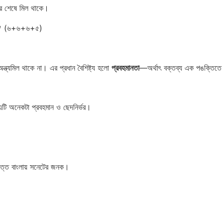
ণের শেষে মিল থাকে।
।
(৬+৬+৬+৫)
ন্ত্যমিল থাকে না। এর প্রধান বৈশিষ্ট্য হলো
প্রবহমানতা
—অর্থাৎ বক্তব্য এক পঙক্তিতে 
 নয়। এটি অনেকটা প্রবহমান ও ছেদনির্ভর।
 দত্ত বাংলায় সনেটের জনক।