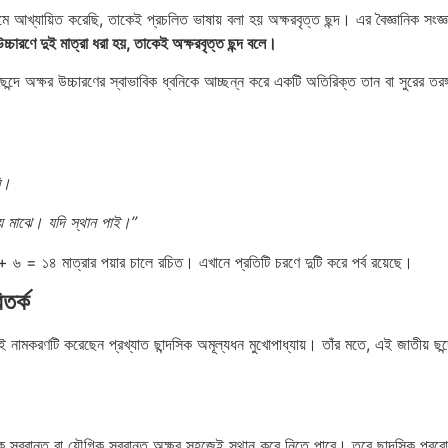
 নামে আখ্যায়িত করেছি, তাকেই প্রচলিত ভাষায় বলা হয় অক্ষরবৃত্ত ছন্দ। এর বৈজ্ঞানিক সংজ
ট উচ্চারণে দুই মাত্রা ধরা হয়, তাকেই অক্ষরবৃত্ত ছন্দ বলে।
ন্দে অক্ষর উচ্চারণের স্বাভাবিক ধ্বনিকে আচ্ছন্ন করে একটি অতিরিক্ত তান বা সুরের তরঙ্গ
ি।
ৃদয় মাঝে। যদি স্থান পাই।”
+ ৬ = ১৪ মাত্রার পয়ার চালে রচিত। এখানে প্রতিটি চরণে দুটি করে পর্ব রয়েছে।
তর্ক
 নামকরণটি করেছেন প্রখ্যাত ছান্দসিক অমূল্যধন মুখোপাধ্যায়। তাঁর মতে, এই জাতীয় ছন্দ
।
ক স্বরান্ত বা যৌগিক স্বরান্ত অক্ষর সহজেই স্থান করে নিতে পারে। তবে ছান্দসিক প্রব