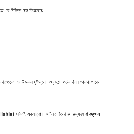
তীতে এর বিভিন্ন নাম দিয়েছেন:
কবিতাগুলো এর উজ্জ্বল দৃষ্টান্ত। গদ্যছন্দে পর্বের বাঁধন আলগা থাকে
llable)
সর্বদাই একমাত্রা। জটিলতা তৈরি হয়
রুদ্ধদল বা বদ্ধদল