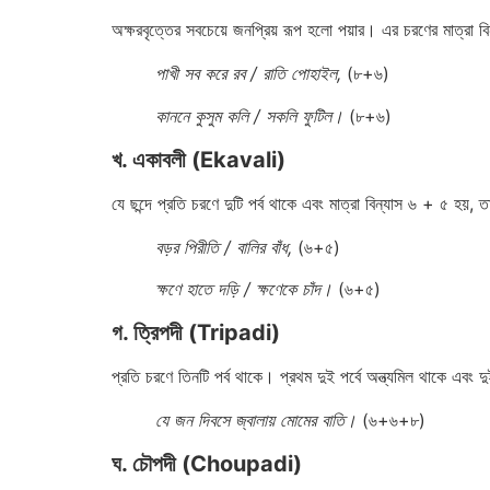
অক্ষরবৃত্তের সবচেয়ে জনপ্রিয় রূপ হলো পয়ার। এর চরণের মাত্রা 
পাখী সব করে রব / রাতি পোহাইল,
(৮+৬)
কাননে কুসুম কলি / সকলি ফুটিল।
(৮+৬)
খ. একাবলী (Ekavali)
যে ছন্দে প্রতি চরণে দুটি পর্ব থাকে এবং মাত্রা বিন্যাস ৬ + ৫ 
বড়র পিরীতি / বালির বাঁধ,
(৬+৫)
ক্ষণে হাতে দড়ি / ক্ষণেকে চাঁদ।
(৬+৫)
গ. ত্রিপদী (Tripadi)
প্রতি চরণে তিনটি পর্ব থাকে। প্রথম দুই পর্বে অন্ত্যমিল থাকে 
যে জন দিবসে জ্বালায় মোমের বাতি।
(৬+৬+৮)
ঘ. চৌপদী (Choupadi)