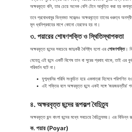
অক্ষরবৃত্ত বলি, তার চেয়ে অনেক বেশি টেনে আবৃত্তি করা হয় কলাবৃত
তবে প্রবোধবাবুর ভিন্নমত সত্ত্বেও অক্ষরবৃত্তে তানের গুরুত্ব অনস
মূল ধ্বনিপ্রবাহের মাপে কোনো হেরফের হয় না।
৩. পয়ারের শোষণশক্তি ও স্থিতিস্থাপকতা
অক্ষরবৃত্ত ছন্দের সবচেয়ে জাদুকরী বৈশিষ্ট্য হলো এর
শোষণশক্তি
। বি
যেহেতু এই ছন্দে একটি বিশেষ তান বা সুরের প্রবাহ থাকে, তাই এর বু
পরিবর্তন ঘটে না।
যুগ্মধ্বনির পরিধি সংকুচিত হয়ে একমাত্রা হিসেবে পরিগণিত হ
এই শক্তির বলে অক্ষরবৃত্ত ছন্দে একই সঙ্গে ‘জয়জয়ন্তীর’ গম্
৪. অক্ষরবৃত্ত ছন্দের রূপকল্প বৈচিত্র্য
অক্ষরবৃত্ত ছন্দ বাংলা ছন্দের মধ্যে সবচেয়ে বৈচিত্র্যময়। এর বিভিন
ক. পয়ার (Poyar)