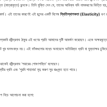
্ত (মাত্রাবৃত্ত) ছন্দকে। তিনি যুক্তি দেন যে, তানের আধিক্য যদি নামকরণের ভিত্তি হয়
্বীকার্য। এই তানের কারণেই এই ছন্দের একটি বিশেষ
স্থিতিস্থাপকতা (Elasticity)
গুণ 
শ্বকবি রবীন্দ্রনাথ ঠাকুর এই গুণের প্রতি আমাদের দৃষ্টি আকর্ষণ করেছেন। একে অক্ষরবৃত
নট খুব ঘনসংবদ্ধ নয়। এই ফাঁকগুলোর মধ্যে অনায়েসে অতিরিক্ত ধ্বনি বা যুক্তাক্ষর ঢুকি
ওয়াকেই রবীন্দ্রনাথ ‘পয়ারের শোষণশক্তি’ বলেছেন।
ভীর ধ্বনি এবং ‘পুরবি শাহানার’ মৃদু করুণ সুর ঝঙ্কৃত হতে পারে।
্ন রূপ নিচে আলোচনা করা হলো: