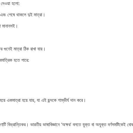
ে দেওয়া হলো:
 এবং শেষে থাকলে দুই মাত্রা।
শি মানানসই।
র গুনেই মাত্রা ঠিক রাখা যায়।
বিমাত্রিক হতে পারে:
 হয়ে একমাত্রা হয়ে যায়, যা এই ছন্দকে গাম্ভীর্য দান করে।
টি বিভ্রান্তিকর। ভারতীয় ভাষাবিজ্ঞানে ‘অক্ষর’ বলতে যুক্ত বা অযুক্ত বর্ণসমষ্টিকেই ব