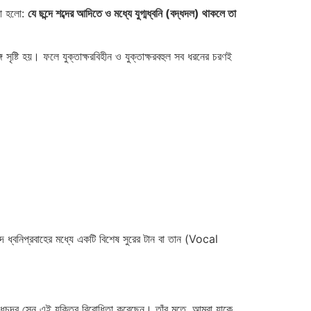
্ঞা হলো:
যে ছন্দে শব্দের আদিতে ও মধ্যে যুগ্মধ্বনি (বদ্ধদল) থাকলে তা
 সৃষ্টি হয়। ফলে যুক্তাক্ষরবিহীন ও যুক্তাক্ষরবহুল সব ধরনের চরণই
ে ধ্বনিপ্রবাহের মধ্যে একটি বিশেষ সুরের টান বা তান (Vocal
োধচন্দ্র সেন এই যুক্তির বিরোধিতা করেছেন। তাঁর মতে, আমরা যাকে