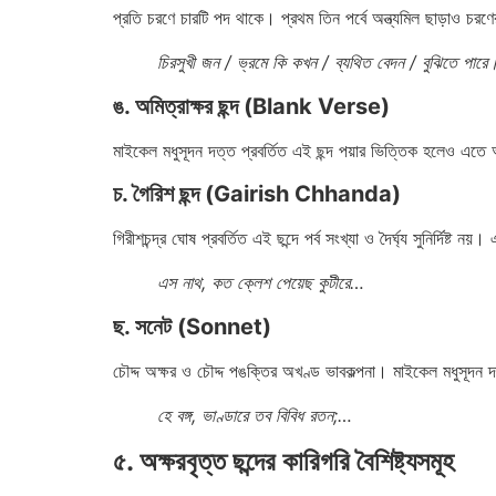
প্রতি চরণে চারটি পদ থাকে। প্রথম তিন পর্বে অন্ত্যমিল ছাড়াও চর
চিরসুখী জন / ভ্রমে কি কখন / ব্যথিত বেদন / বুঝিতে পারে
ঙ. অমিত্রাক্ষর ছন্দ (Blank Verse)
মাইকেল মধুসূদন দত্ত প্রবর্তিত এই ছন্দ পয়ার ভিত্তিক হলেও এতে অ
চ. গৈরিশ ছন্দ (Gairish Chhanda)
গিরীশচন্দ্র ঘোষ প্রবর্তিত এই ছন্দে পর্ব সংখ্যা ও দৈর্ঘ্য সুনির্দিষ্ট
এস নাথ, কত ক্লেশ পেয়েছ কুটীরে…
ছ. সনেট (Sonnet)
চৌদ্দ অক্ষর ও চৌদ্দ পঙক্তির অখণ্ড ভাবকল্পনা। মাইকেল মধুসূদন
হে বঙ্গ, ভাণ্ডারে তব বিবিধ রতন;…
৫. অক্ষরবৃত্ত ছন্দের কারিগরি বৈশিষ্ট্যসমূহ