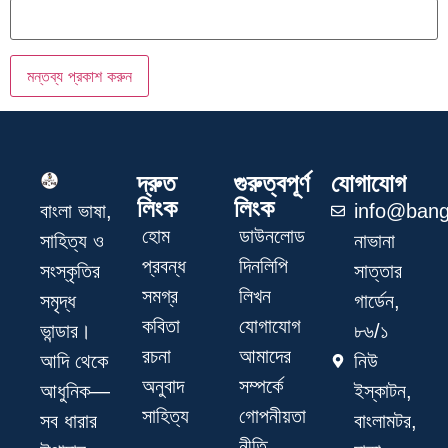
দ্রুত
গুরুত্বপূর্ণ
যোগাযোগ
লিংক
লিংক
info@bang
বাংলা ভাষা,
হোম
ডাউনলোড
নাভানা
সাহিত্য ও
প্রবন্ধ
দিনলিপি
সাত্তার
সংস্কৃতির
সমগ্র
লিখন
গার্ডেন,
সমৃদ্ধ
কবিতা
যোগাযোগ
৮৬/১
ভান্ডার।
রচনা
আমাদের
নিউ
আদি থেকে
অনুবাদ
সম্পর্কে
ইস্কাটন,
আধুনিক—
সাহিত্য
গোপনীয়তা
বাংলামটর,
সব ধারার
নীতি