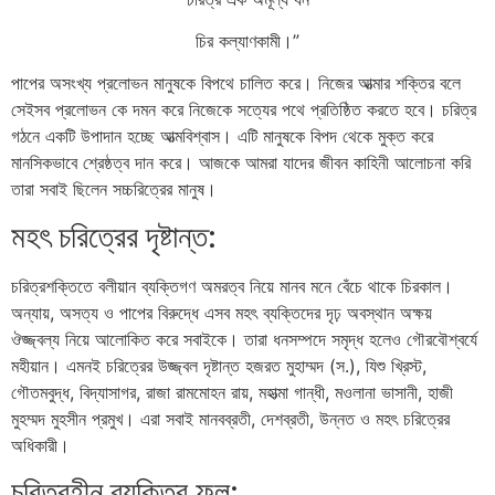
চির কল্যাণকামী।”
পাপের অসংখ্য প্রলোভন মানুষকে বিপথে চালিত করে। নিজের আত্মার শক্তির বলে
সেইসব প্রলোভন কে দমন করে নিজেকে সত্যের পথে প্রতিষ্ঠিত করতে হবে। চরিত্র
গঠনে একটি উপাদান হচ্ছে আত্মবিশ্বাস। এটি মানুষকে বিপদ থেকে মুক্ত করে
মানসিকভাবে শ্রেষ্ঠত্ব দান করে। আজকে আমরা যাদের জীবন কাহিনী আলোচনা করি
তারা সবাই ছিলেন সচ্চরিত্রের মানুষ।
মহৎ চরিত্রের দৃষ্টান্ত:
চরিত্রশক্তিতে বলীয়ান ব্যক্তিগণ অমরত্ব নিয়ে মানব মনে বেঁচে থাকে চিরকাল।
অন্যায়, অসত্য ও পাপের বিরুদ্ধে এসব মহৎ ব্যক্তিদের দৃঢ় অবস্থান অক্ষয়
ঔজ্জ্বল্য নিয়ে আলােকিত করে সবাইকে। তারা ধনসম্পদে সমৃদ্ধ হলেও গৌরবৌশ্বর্যে
মহীয়ান। এমনই চরিত্রের উজ্জ্বল দৃষ্টান্ত হজরত মুহাম্মদ (স.), যিশু খ্রিস্ট,
গৌতমবুদ্ধ, বিদ্যাসাগর, রাজা রামমােহন রায়, মহাত্মা গান্ধী, মওলানা ভাসানী, হাজী
মুহম্মদ মুহসীন প্রমুখ। এরা সবাই মানবব্রতী, দেশব্রতী, উন্নত ও মহৎ চরিত্রের
অধিকারী।
চরিত্রহীন ব্যক্তির ফল: