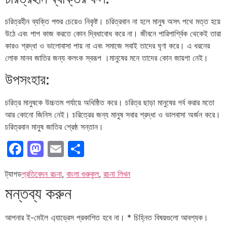
চরিত্রহীন ব্যক্তি পশুর চেয়েও নিকৃষ্ট। চরিত্রবান না হলে মানুষ অসৎ পথে মত্ত হয়ে
উঠে এবং পাপ কাজ করতে কোন দ্বিধাবোধ করে না। জীবনে পারিপার্শ্বিক থেকেই তারা
কারও শ্রদ্ধা ও ভালোবাসা পায় না এবং সমাজে সবাই তাদের ঘৃণা করে। এ ধরনের
লোক মানব জাতির জন্য কলংক স্বরূপ ।মানুষের মনে তাদের কোন জায়গা নেই।
উপসংহার:
চরিত্র মানুষকে উচ্চতম পর্যায়ে অধিষ্ঠিত করে। চরিত্র ছাড়া মানুষের গর্ব করার মতো
আর কোনো জিনিস নেই। চরিত্রের জন্য মানুষ সবার শ্রদ্ধা ও ভালবাসা অর্জন করে।
চরিত্রবান মানুষ জাতির শ্রেষ্ঠ সন্তান।
Facebook
Mastodon
Email
Share
ট্যাগড
প্রতিবেদন রচনা
,
বাংলা গুরুকুল
,
রচনা লিখন
মন্তব্য করুন
আপনার ই-মেইল এ্যাড্রেস প্রকাশিত হবে না।
*
চিহ্নিত বিষয়গুলো আবশ্যক।