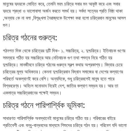
মানুষের হৃদয়কে মোহিত করে, তেমনি মহৎ চরিত্র সবার মন আকৃষ্ট করে এবং সবার
হৃদয়ে শ্রদ্ধা ও ভালোবাসা অর্জন করতে সমর্থ হয়। সর্বদা সত্যের প্রতি নিষ্ঠা থাকা
,অন্যায় কে না বলা ,বিশৃঙ্খলা নৈরাজ্যকে উপেক্ষা করা হলো চরিত্রবান মানুষের আসল
গুন।
চরিত্র গঠনের গুরুত্ব:
গঠনগত দিক থেকে চরিত্রের দুটি দিক- ১. সচ্চরিত্র, ২. দুশ্চরিত্র। ইতিবাচক গুণের
সমন্বয়ে গঠিত হয় সচ্চরিত্র আর নেতিবাচক গুণ তথা পশুত্ব নিয়ে গঠিত হয়
দুশ্চরিত্র। মানজীবনে চরিত্র গঠনের গুরুত্ব স্বল্প কথায় অপ্রকাশ্য। বিদ্যার চেয়ে
চরিত্রের মূল্য অধিকতর। কেননা দুশ্চরিত্রবান বিদ্বান সমাজের বা দেশের কল্যাণের
পরিবর্তে অকল্যাণই করে বেশি। অন্যদিকে, শুধু চরিত্রবলেই মানুষ হতে পারে
বিশ্ববরেণ্য। অহিংস মনােভাব নিয়েই দেশ, জাতির কল্যাণ সম্ভব হয়। আর তা
একমাত্র সচ্চরিত্রবানের পক্ষেই সম্ভব।
চরিত্র গঠনে পারিপার্শ্বিক ভূমিকা:
সাধারণত পারিপার্শ্বিক অবস্থানেই মানুষের চরিত্র গঠিত হয়। পরিবারের বাইরে
প্রতিবেশী এবং বন্ধু-বান্ধবদের মাধ্যমে শিশুদের চরিত্র গঠন হয়। পরিবেশ যদি ভালো