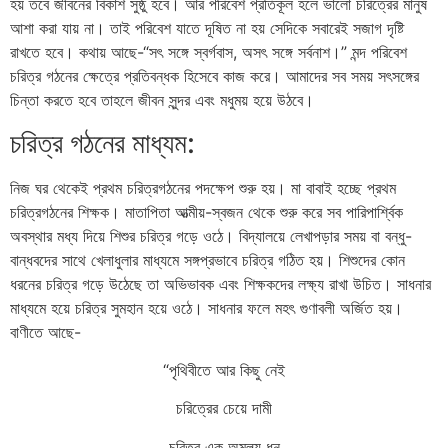
হয় তবে জীবনের বিকাশ সুষ্ঠু হবে। আর পরিবেশ প্রতিকূল হলে ভালো চরিত্রের মানুষ
আশা করা যায় না। তাই পরিবেশ যাতে দূষিত না হয় সেদিকে সবারেই সজাগ দৃষ্টি
রাখতে হবে। কথায় আছে-“সৎ সঙ্গে স্বর্গবাস, অসৎ সঙ্গে সর্বনাশ।” মন্দ পরিবেশ
চরিত্র গঠনের ক্ষেত্রে প্রতিবন্ধক হিসেবে কাজ করে। আমাদের সব সময় সৎসঙ্গের
চিন্তা করতে হবে তাহলে জীবন সুন্দর এবং মধুময় হয়ে উঠবে।
চরিত্র গঠনের মাধ্যম:
নিজ ঘর থেকেই প্রথম চরিত্রগঠনের পদক্ষেপ শুরু হয়। মা বাবাই হচ্ছে প্রথম
চরিত্রগঠনের শিক্ষক। মাতাপিতা আত্মীয়-স্বজন থেকে শুরু করে সব পারিপার্শ্বিক
অবস্থার মধ্য দিয়ে শিশুর চরিত্র গড়ে ওঠে। বিদ্যালয়ে লেখাপড়ার সময় বা বন্ধু-
বান্ধবদের সাথে খেলাধুলার মাধ্যমে সঙ্গপ্রভাবে চরিত্র গঠিত হয়। শিশুদের কোন
ধরনের চরিত্র গড়ে উঠেছে তা অভিভাবক এবং শিক্ষকদের লক্ষ্য রাখা উচিত। সাধনার
মাধ্যমে হয়ে চরিত্র সুমহান হয়ে ওঠে। সাধনার ফলে মহৎ গুণাবলী অর্জিত হয়।
বাণীতে আছে-
“পৃথিবীতে আর কিছু নেই
চরিত্রের চেয়ে দামী
চরিত্র এক অমূল্য ধন