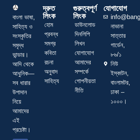
দ্রুত
গুরুত্বপূর্ণ
যোগাযোগ
লিংক
লিংক
info@bang
বাংলা ভাষা,
হোম
ডাউনলোড
নাভানা
সাহিত্য ও
প্রবন্ধ
দিনলিপি
সাত্তার
সংস্কৃতির
সমগ্র
লিখন
গার্ডেন,
সমৃদ্ধ
কবিতা
যোগাযোগ
৮৬/১
ভান্ডার।
রচনা
আমাদের
নিউ
আদি থেকে
অনুবাদ
সম্পর্কে
ইস্কাটন,
আধুনিক—
সাহিত্য
গোপনীয়তা
বাংলামটর,
সব ধারার
নীতি
ঢাকা –
উপাদান
১০০০।
নিয়ে
আমাদের
এই
প্রচেষ্টা।