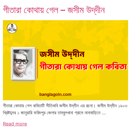
গীতারা কোথায় গেল – জসীম উদ্‌দীন
গীতারা কোথায় গেল কবিতাটি গীতিকবি জসীম উদ্‌দীন এর রচনা। জসীম উদ্‌দীন ১৯০৩
খ্রিষ্টাব্দের ১ জানুয়ারি ফরিদপুর জেলার তাম্বুলখানা গ্রামে নানাবাড়িতে …
Read more