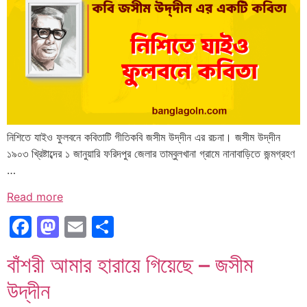
নিশিতে যাইও ফুলবনে কবিতাটি গীতিকবি জসীম উদ্‌দীন এর রচনা। জসীম উদ্‌দীন
১৯০৩ খ্রিষ্টাব্দের ১ জানুয়ারি ফরিদপুর জেলার তাম্বুলখানা গ্রামে নানাবাড়িতে জন্মগ্রহণ
…
Read more
Facebook
Mastodon
Email
Share
বাঁশরী আমার হারায়ে গিয়েছে – জসীম
উদ্‌দীন