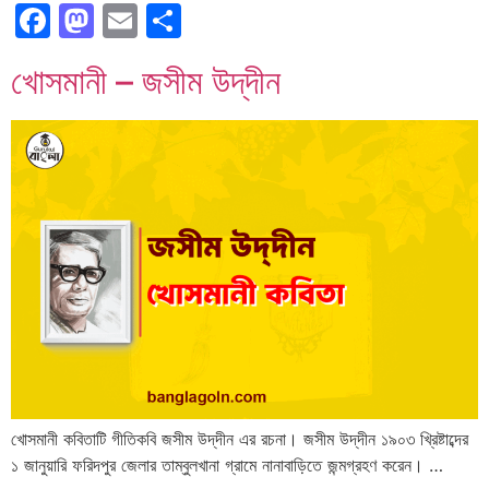
Facebook
Mastodon
Email
Share
খোসমানী – জসীম উদ্‌দীন
খোসমানী কবিতাটি গীতিকবি জসীম উদ্‌দীন এর রচনা। জসীম উদ্‌দীন ১৯০৩ খ্রিষ্টাব্দের
১ জানুয়ারি ফরিদপুর জেলার তাম্বুলখানা গ্রামে নানাবাড়িতে জন্মগ্রহণ করেন। …