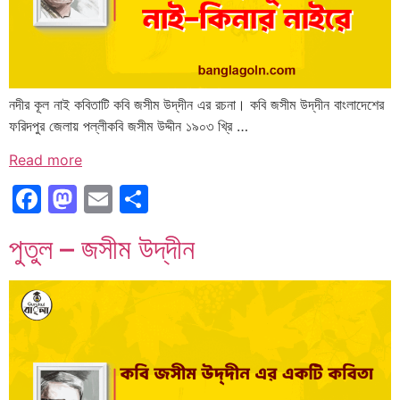
নদীর কূল নাই কবিতাটি কবি জসীম উদ্‌দীন এর রচনা। কবি জসীম উদ্‌দীন বাংলাদেশের
ফরিদপুর জেলায় পল্লীকবি জসীম উদ্দীন ১৯০৩ খ্রি …
Read more
Facebook
Mastodon
Email
Share
পুতুল – জসীম উদ্‌দীন