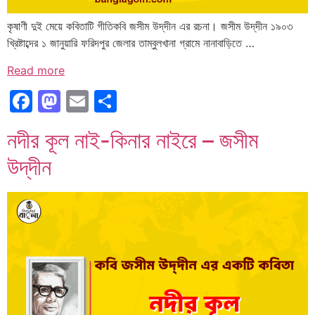
কৃষাণী দুই মেয়ে কবিতাটি গীতিকবি জসীম উদ্‌দীন এর রচনা। জসীম উদ্‌দীন ১৯০৩
খ্রিষ্টাব্দের ১ জানুয়ারি ফরিদপুর জেলার তাম্বুলখানা গ্রামে নানাবাড়িতে …
Read more
Facebook
Mastodon
Email
Share
নদীর কূল নাই-কিনার নাইরে – জসীম
উদ্‌দীন