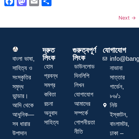
Facebook
Mastodon
Email
Share
Next
→
দ্রুত
গুরুত্বপূর্ণ
যোগাযোগ
লিংক
লিংক
info@bang
বাংলা ভাষা,
হোম
ডাউনলোড
নাভানা
সাহিত্য ও
প্রবন্ধ
দিনলিপি
সাত্তার
সংস্কৃতির
সমগ্র
লিখন
গার্ডেন,
সমৃদ্ধ
কবিতা
যোগাযোগ
৮৬/১
ভান্ডার।
রচনা
আমাদের
নিউ
আদি থেকে
অনুবাদ
সম্পর্কে
ইস্কাটন,
আধুনিক—
সাহিত্য
গোপনীয়তা
বাংলামটর,
সব ধারার
নীতি
ঢাকা –
উপাদান