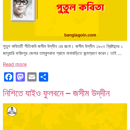
পুতুল কবিতাটি গীতিকবি জসীম উদ্‌দীন এর রচনা। জসীম উদ্‌দীন ১৯০৩ খ্রিষ্টাব্দের ১
জানুয়ারি ফরিদপুর জেলার তাম্বুলখানা গ্রামে নানাবাড়িতে জন্মগ্রহণ করেন। তাই …
Read more
Facebook
Mastodon
Email
Share
নিশিতে যাইও ফুলবনে – জসীম উদ্‌দীন