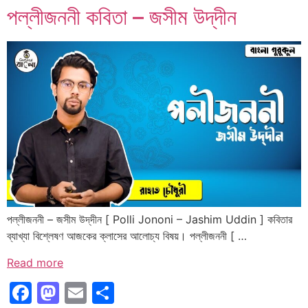
পল্লীজননী কবিতা – জসীম উদ্‌দীন
পল্লীজননী – জসীম উদ্‌দীন [ Polli Jononi – Jashim Uddin ] কবিতার
ব্যাখ্যা বিশ্লেষণ আজকের ক্লাসের আলোচ্য বিষয়। পল্লীজননী [ …
Read more
Facebook
Mastodon
Email
Share