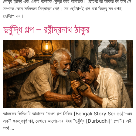
দৈর্ঘ্যে হ্রস্ব এবং একটি ঘটনাকে কেন্দ্র করে আবর্তিত। ছোটগল্পের আকার কী হবে সে
সম্পর্কে কোন সর্বসম্মত সিদ্ধান্ত নেই। সব ছোটগল্পই গল্প বটে কিন্তু সব গল্পই
ছোটগল্প নয়।
দুর্বুদ্ধি গল্প – রবীন্দ্রনাথ ঠাকুর
আজকের ভিডিওটি আমাদের “বাংলা গল্প সিরিজ [Bengali Story Series]”-এর
একটি গুরুত্বপূর্ণ পর্ব, যেখানে আলোচনার বিষয় “দুর্বুদ্ধি [Durbudhi]” গল্পটি। এই
পর্বে …