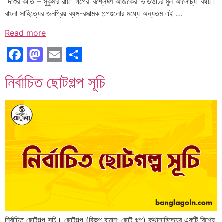
“দাশুর কীর্তি – সুকুমার রায়” গল্পের বিশ্লেষণ আজকের ভিডিওটির মূল আলোচ্য বিষয়।
বাংলা সাহিত্যের জনপ্রিয় ব্যঙ্গ-রসাত্মক গল্পগুলোর মধ্যে অন্যতম এই …
Read more
Facebook
Mastodon
Email
Share
নির্বাচিত ছোটগল্প সূচি
নির্বাচিত ছোটগল্প সূচি। ছোটগল্প (বিকল্প বানান: ছোট গল্প) কথাসাহিত্যের একটি বিশেষ