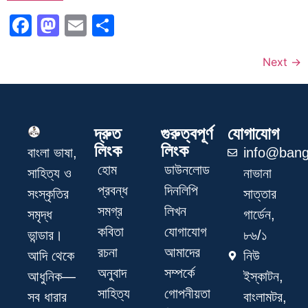
Facebook
Mastodon
Email
Share
Next
→
দ্রুত
গুরুত্বপূর্ণ
যোগাযোগ
লিংক
লিংক
info@bang
বাংলা ভাষা,
হোম
ডাউনলোড
নাভানা
সাহিত্য ও
প্রবন্ধ
দিনলিপি
সাত্তার
সংস্কৃতির
সমগ্র
লিখন
গার্ডেন,
সমৃদ্ধ
কবিতা
যোগাযোগ
৮৬/১
ভান্ডার।
রচনা
আমাদের
নিউ
আদি থেকে
অনুবাদ
সম্পর্কে
ইস্কাটন,
আধুনিক—
সাহিত্য
গোপনীয়তা
বাংলামটর,
সব ধারার