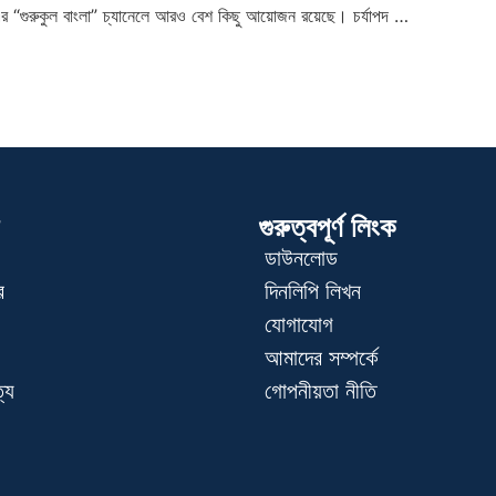
ং এর “গুরুকুল বাংলা” চ্যানেলে আরও বেশ কিছু আয়োজন রয়েছে। চর্যাপদ …
গুরুত্বপূর্ণ লিংক
ডাউনলোড
র
দিনলিপি লিখন
যোগাযোগ
আমাদের সম্পর্কে
্য
গোপনীয়তা নীতি