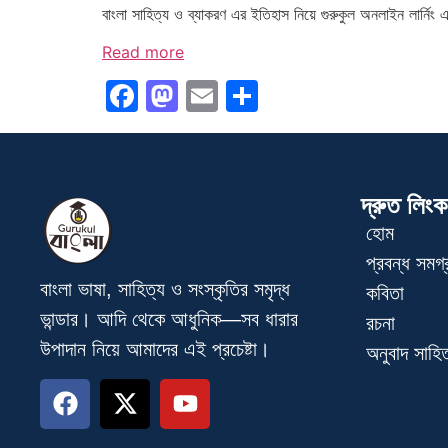
বাংলা সাহিত্য ও ব্যাকরণ এর ইতিহাস নিয়ে গুরুকুল অনলাইন লার্নি
Read more
Facebook
Mastodon
Email
Share
দ্রুত লিংক
হোম
প্রবন্ধ সমগ্
বাংলা ভাষা, সাহিত্য ও সংস্কৃতির সমৃদ্ধ
কবিতা
ভান্ডার। আদি থেকে আধুনিক—সব ধারার
রচনা
উপাদান নিয়ে আমাদের এই প্রচেষ্টা।
অনুবাদ সাহিত