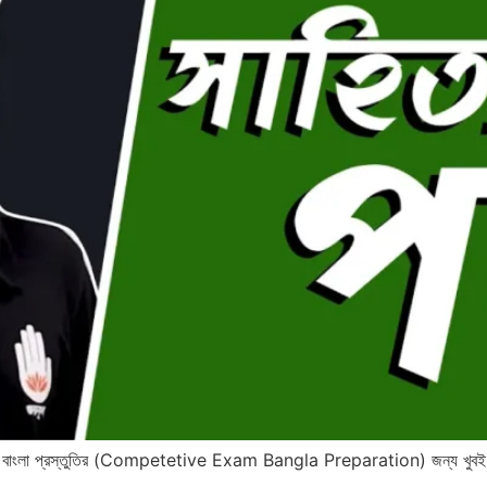
্ষার বাংলা প্রস্তুতির (Competetive Exam Bangla Preparation) জন্য খুবই গুরুত্