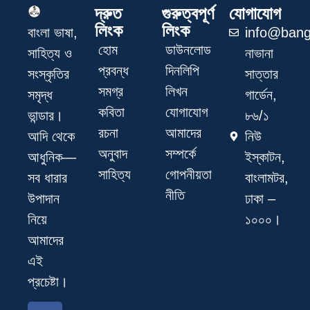
দ্রুত
গুরুত্বপূর্ণ
যোগাযোগ
লিংক
লিংক
info@bang
বাংলা ভাষা,
হোম
ডাউনলোড
নাভানা
সাহিত্য ও
প্রবন্ধ
দিনলিপি
সাত্তার
সংস্কৃতির
সমগ্র
লিখন
গার্ডেন,
সমৃদ্ধ
কবিতা
যোগাযোগ
৮৬/১
ভান্ডার।
রচনা
আমাদের
নিউ
আদি থেকে
অনুবাদ
সম্পর্কে
ইস্কাটন,
আধুনিক—
সাহিত্য
গোপনীয়তা
বাংলামটর,
সব ধারার
নীতি
ঢাকা –
উপাদান
১০০০।
নিয়ে
আমাদের
এই
প্রচেষ্টা।