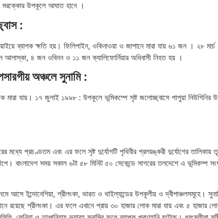
েন ও মরক্কোর উপকূলে আঘাত হানে ।
্বাস :
য়াইয়ে ব্যাপক ক্ষতি হয়। ফিলিপাইন, ওকিনাওয়া ও জাপানে মারা যায় ৬১ জন । ২৮ মার্
ন আলাস্কা, ৪ জন ওবিনন ও ১১ জন ক্যালিফোর্নিয়ার অধিবাসী নিহত হয় ।
রগীয় অঞ্চলে সুনামি :
মারা যায়। ১৭ জুলাই ১৯৯৮ : উপকূলে ভূমিকম্পে সৃষ্ট জলোচ্ছ্বাসে পাপুয়া নিউগিনি
 মধ্যে প্রচণ্ডতম এবং এর ফলে সৃষ্ট দুর্যোগটি পৃথিবীর প্রলয়ঙ্করী দুর্যোগের তালিকায় তৃ
দ্বীপে। বাংলাদেশ সময় সকাল ৬টা ৫৮ মিনিট ৫০ সেকেন্ডে সাগরের তলদেশে এ ভূমিকম্প সংঘ
ে আসে ইন্দোনেশিয়া, শ্রীলংকা, ভারত ও থাইল্যান্ডের উপকূলীয় ও দ্বীপাঞ্চলসমূহে। সুনাম
অবস্থানে রয়েছে শ্রীলংকা। এর ফলে এখানে প্রায় ৩০ হাজার লোক মারা যায় এবং ৫ হাজার ল
, কেনিয়া ও তাঞ্জানিয়ায় ভয়াবহ সুনামির ফলে ব্যাপক প্রাণহানি ঘটেছে। ধ্বংসলীলা সৃষ্টি