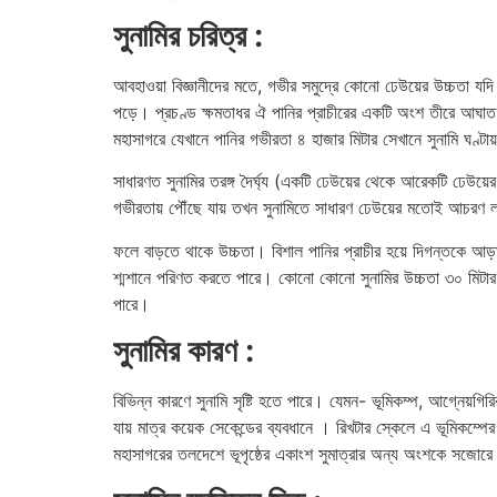
সুনামির চরিত্র :
আবহাওয়া বিজ্ঞানীদের মতে, গভীর সমুদ্রে কোনো ঢেউয়ের উচ্চতা য
পড়ে। প্রচণ্ড ক্ষমতাধর ঐ পানির প্রাচীরের একটি অংশ তীরে আঘাত
মহাসাগরে যেখানে পানির গভীরতা ৪ হাজার মিটার সেখানে সুনামি ঘণ্
সাধারণত সুনামির তরঙ্গ দৈর্ঘ্য (একটি ঢেউয়ের থেকে আরেকটি ঢেউয়ের
গভীরতায় পৌঁছে যায় তখন সুনামিতে সাধারণ ঢেউয়ের মতোই আচরণ লক্
ফলে বাড়তে থাকে উচ্চতা। বিশাল পানির প্রাচীর হয়ে দিগন্তকে আড়াল
শ্মশানে পরিণত করতে পারে। কোনো কোনো সুনামির উচ্চতা ৩০ মিটার 
পারে।
সুনামির কারণ :
বিভিন্ন কারণে সুনামি সৃষ্টি হতে পারে। যেমন- ভূমিকম্প, আগ্নেয়গ
যায় মাত্র কয়েক সেকেন্ডের ব্যবধানে । রিখটার স্কেলে এ ভূমিকম্পের 
মহাসাগরের তলদেশে ভূপৃষ্ঠের একাংশ সুমাত্রার অন্য অংশকে সজোরে চ