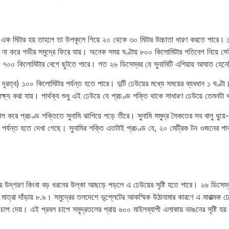
দি এক মিটার হয় তাহলে তা উপকূলে গিয়ে ২০ থেকে ৩০ মিটার উচ্চাতা ধারণ করতে পারে। 
 না করে গভীর সমুদ্রে ফিরে যায়। অনেক সময় ঘণ্টায় ৮০০ কিলোমিটার গতিবেগ নিয়ে 
টায় ৭০০ কিলোমিটার বেগে ছুটতে পারে। গত ২৬ ডিসেম্বর যে সুনামিটি এশিয়ায় আঘাত হে
 দূরত্ব) ১০০ কিলোমিটার পর্যন্ত হতে পারে। দুটি ঢেউয়ের মধ্যে সময়ের ব্যবধান ১ ঘণ্টা
ষ্য করা যায়। পার্থক্য শুধু এই ঢেউয়ে যে প্রচণ্ড শক্তি থাকে সাধারণ ঢেউয়ে তেমন
 করে প্রচণ্ড শক্তিতে সুনামি ঝাপিয়ে পড়ে তীরে। সুনামি সমুদ্র সৈকতের সব বালু ধুয়ে
পর্যন্ত হতে দেখা গেছে। সুনামির শক্তি এতটাই প্রচণ্ড যে, ২০ মেট্রিক টন ওজনের পা
িরির উদ্‌গরণ কিংবা বড় ধরনের উল্কা আছড়ে পড়লে এ ঢেউয়ের সৃষ্টি হতে পারে। ২৬ ডিসে
মাত্রা দাঁড়ায় ৮.৯। সমুদ্রের তলদেশে ভূপ্লেটের আকস্মিক উঠানামার কারণে এ মারাত্মক ঢেউ
াপ দেয়। এই প্রবল চাপে সমুদ্রতলের প্রায় ৬০০ মাইলব্যাপী এলাকায় ভাঙনের সৃষ্টি হয