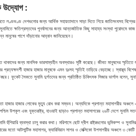
ক উদ্যোগ :
মিতে লণ্ডভণ্ড দেশগুলোর জন্য আর্থিক সহায়তাদানে সাড়া দিতে গিয়ে জাতিসংঘসহ বিশ্বের 
সুনামিতে ক্ষতিগ্রস্তদের পুনর্বাসনের জন্য আন্তর্জাতিক কিছু সাহায্য সংস্থা পুরোদমে কাজ
পন্ন মানুষের পাশে দাঁড়ানোর আহ্বান জানিয়েছেন।
বিত থাকাদের জন্য মানসিক ভারসাম্যহীন অবস্থারও সৃষ্টি করেছে। জীবত মানুষদের স্মৃতিতে শ
 প্রত্যক্ষদর্শী হাজার হাজার মানুষকে এমন দুঃসহ স্মৃতিই তাড়িয়ে বেড়াচ্ছে। স্বাস্থ্য 
বছর। ফুকেট সৈকতে সুনামি দুর্গতদের জন্য প্রতিষ্ঠিত চিকিৎসক সিজার ভার্গাস বলেন, সুন
য়তো হাজার হাজার লোকের মৃত্যু রোধ করা সম্ভব। অন্যদিকে প্রশান্ত মহাসাগরীয় অঞ্চলে এ
 পশ্চিম উপকূল এবং যুক্তরাষ্ট্র, হাওয়াই ছাড়াও প্রশান্ত মহাসাগরের ২৬টি দেশে সুনামি সত
হুঁশিয়ারি ব্যবস্থা চালু করার কথা। মরিশাসে ছোট দ্বীপ রাষ্ট্রগুলোর ভূমিকম্প ও সুনাম
ের মতো আটলান্টিক মহাসাগর, ক্যারিবিয়ান সাগর ও মেক্সিকো উপসাগরীয় অঞ্চলে ৩ কোটি ৭৫ 