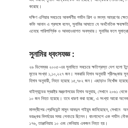
করেছে।
দক্ষিণ এশিয়ার সবচেয়ে আকর্ষণীয় পর্যটন শিল্প ও মৎস্য আহরণের ক
কফি আনান এ প্রসঙ্গে বলেন, সুনামির আঘাতে যে অর্থনৈতিক ক্ষয়ক্ষ
এনেছে পারিপার্শ্বিক ও আবহাওয়াগত অবস্থায়। সুনামির ফলে সুমাত্র
সুনামির ধ্বংসযজ্ঞ :
২৬ ডিসেম্বর ২০০৫-এর সুনামিতে সবচেয়ে ক্ষতিগ্রস্ত দেশ হলো ইন্দোন
মৃতের সংখ্যা ১,১০,২২৭ জন। সকরারি হিসাব অনুযায়ী শ্রীলঙ্কায
হিসাব অনুযায়ী, নিহত হয়েছে ১৫,৭৮২ জন। এছাড়াও নিখোঁজ হয়
থাইল্যান্ডের স্বরাষ্ট্র মন্ত্রণালয়ের হিসাব অনুযায়, সেখানে ২০৬
১০ জন নিহত হয়েছে। তবে ধারণা করা হচ্ছে, এ সংখ্যা আরো অনে
মালদ্বীপের প্রেসিডেন্ট মামুন আবদুল গাইয়ুম জানিয়েছেন, সেখা
ভয়ঙ্কর বিপর্যয়ের সময় পেনাংয়ে ছিলেন। বাংলাদেশে এক পর্যটন নৌক
১৭৬, তাঞ্জানিয়ায় ১০ এবং কেনিয়ায় একজন নিহত হয়।