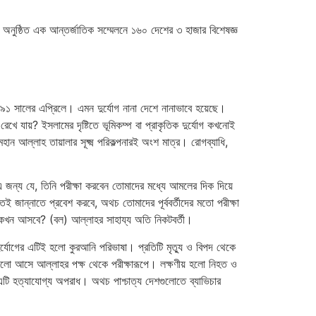
হরে অনুষ্ঠিত এক আন্তর্জাতিক সম্মেলনে ১৬০ দেশের ৩ হাজার বিশেষজ্ঞ
৯৯১ সালের এপ্রিলে। এমন দুর্যোগ নানা দেশে নানাভাবে হয়েছে।
রেখে যায়? ইসলামের দৃষ্টিতে ভূমিকম্প বা প্রাকৃতিক দুর্যোগ কখনোই
 মহান আল্লাহ তায়ালার সূক্ষ্ম পরিকল্পনারই অংশ মাত্র। রোগব্যাধি,
 এ জন্য যে, তিনি পরীক্ষা করবেন তোমাদের মধ্যে আমলের দিক দিয়ে
জান্নাতে প্রবেশ করবে, অথচ তোমাদের পূর্ববর্তীদের মতো পরীক্ষা
য কখন আসবে? (বল) আল্লাহর সাহায্য অতি নিকটবর্তী।
 দুর্যোগের এটিই হলো কুরআনি পরিভাষা। প্রতিটি মৃত্যু ও বিপদ থেকে
 এগুলো আসে আল্লাহর পক্ষ থেকে পরীক্ষারূপে। লক্ষণীয় হলো নিহত ও
ম এটি হত্যাযোগ্য অপরাধ। অথচ পাশ্চাত্য দেশগুলোতে ব্যাভিচার