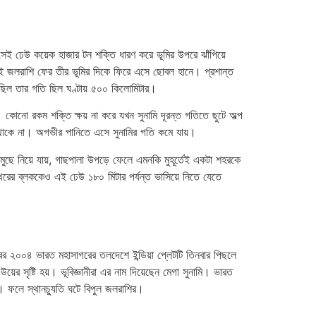
সেই ঢেউ কয়েক হাজার টন শক্তি ধারণ করে ভূমির উপরে ঝাঁপিয়ে
সেই জলরাশি ফের তীর ভূমির দিকে ফিরে এসে ছোবল হানে। প্রশান্ত
নেছিল তার গতি ছিল ঘণ্টায় ৫০০ কিলোমিটার।
। কোনো রকম শক্তি ক্ষয় না করে যখন সুনামি দূরন্ত গতিতে ছুটে অল্প
টা থাকে না। অগভীর পানিতে এসে সুনামির গতি কমে যায়।
-মুছে নিয়ে যায়, গাছপালা উপড়ে ফেলে এমনকি মুহূর্তেই একটা শহরকে
থরের ব্লককেও এই ঢেউ ১৮০ মিটার পর্যন্ত ভাসিয়ে নিতে যেতে
ম্বর ২০০৪ ভারত মহাসাগরের তলদেশে ইন্ডিয়া প্লেটটি তিনবার পিছলে
য়ের সৃষ্টি হয়। ভূবিজ্ঞানীরা এর নাম দিয়েছেন মেগা সুনামি। ভারত
়। ফলে স্থানচ্যুতি ঘটে বিপুল জলরাশির।