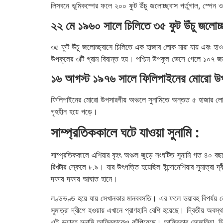
লিসবনে ভূমিকম্পের ফলে ২০০ ফুট উঁচু জলোচ্ছ্বাস পর্তুগাল, স্প
২২ মে ১৯৬০ সালে চিলিতে ৩৫ ফুট উঁচু জলোচ্ছ
৩৫ ফুট উঁচু জলোচ্ছ্বাসে চিলিতে এক হাজার লোক মারা যায় এবং হাও
উপকূলের ৩টি গ্রাম বিষান্ত হয়। পশ্চিম উপকূল ভেসে গেলে ১০৭ জ
১৬ আগস্ট ১৯৭৬ সালে ফিলিপাইনের মোরো উপসা
ফিলিপাইনের মোরো উপসারগীয় অঞ্চলে সুনামিতে অন্তত ৫ হাজার লোক 
গৃহহীন হয়ে পড়ে।
সাম্প্রতিককালে ঘটে যাওয়া সুনামি :
সাম্প্রতিককালে এশিয়ার বৃহৎ অঞ্চল জুড়ে সংঘটিত সুনামি গত ৪০ বছরের
রিখটার স্কেলে ৮.৯। যার উৎপত্তি হয়েছিল ইন্দোনেশিয়ার সুমাত্রা 
দফায় দফায় আঘাত হানে।
লণ্ডভণ্ড হয়ে যায় সেখানকার মানববসতি। এর ফলে ভয়াবহ বিপর্যয় নেম
সুমাত্রা দ্বীপে হওয়ায় এখানে প্রাণহানি বেশি হয়েছে। দ্বিতীয় 
এই ভয়াবহ সুনামি আফ্রিকাকেও কাঁপিয়েছে। আফ্রিকার সোমালিয়া, সিসিলি