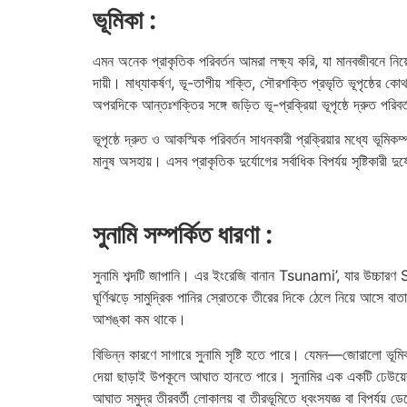
ভূমিকা :
এমন অনেক প্রাকৃতিক পরিবর্তন আমরা লক্ষ্য করি, যা মানবজীবনে নিয়ে আ
দায়ী। মাধ্যাকর্ষণ, ভূ-তাপীয় শক্তি, সৌরশক্তি প্রভৃতি ভূপৃষ্ঠের 
অপরদিকে আন্তঃশক্তির সঙ্গে জড়িত ভূ-প্রক্রিয়া ভূপৃষ্ঠে দ্রুত পরি
ভূপৃষ্ঠে দ্রুত ও আকস্মিক পরিবর্তন সাধনকারী প্রক্রিয়ার মধ্যে ভূম
মানুষ অসহায়। এসব প্রাকৃতিক দুর্যোগের সর্বাধিক বিপর্যয় সৃষ্টিকারী দু
সুনামি সম্পর্কিত ধারণা :
সুনামি শব্দটি জাপানি। এর ইংরেজি বানান Tsunami’, যার উচ্চারণ 
ঘূর্ণিঝড়ে সামুদ্রিক পানির স্রোতকে তীরের দিকে ঠেলে নিয়ে আসে 
আশঙ্কা কম থাকে।
বিভিন্ন কারণে সাগারে সুনামি সৃষ্টি হতে পারে। যেমন—জোরালো ভূম
দেয়া ছাড়াই উপকূলে আঘাত হানতে পারে। সুনামির এক একটি ঢেউয়
আঘাত সমুদ্র তীরবর্তী লোকালয় বা তীরভূমিতে ধ্বংসযজ্ঞ বা বিপর্যয