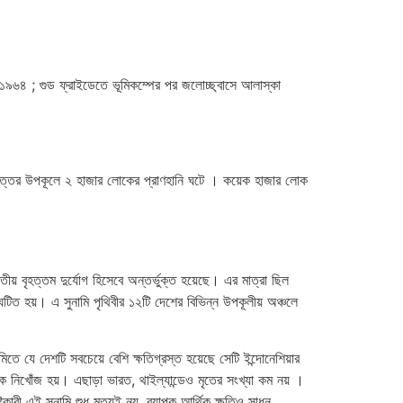
চ ১৯৬৪ ; গুড ফ্রাইডেতে ভূমিকম্পের পর জলোচ্ছ্বাসে আলাস্কা
র উত্তর উপকূলে ২ হাজার লোকের প্রাণহানি ঘটে । কয়েক হাজার লোক
তীয় বৃহত্তম দুর্যোগ হিসেবে অন্তর্ভুক্ত হয়েছে। এর মাত্রা ছিল
টিত হয়। এ সুনামি পৃথিবীর ১২টি দেশের বিভিন্ন উপকূলীয় অঞ্চলে
িতে যে দেশটি সবচেয়ে বেশি ক্ষতিগ্রস্ত হয়েছে সেটি ইন্দোনেশিয়ার
োক নিখোঁজ হয়। এছাড়া ভারত, থাইল্যান্ডেও মৃতের সংখ্যা কম নয় ।
কারী এই সুনামি শুধু মৃত্যুই নয়, ব্যাপক আর্থিক ক্ষতিও সাধন