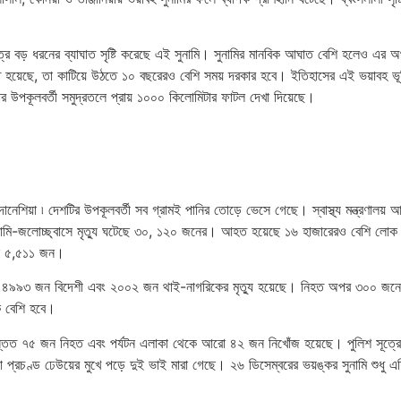
্ষেত্রে বড় ধরনের ব্যাঘাত সৃষ্টি করেছে এই সুনামি। সুনামির মানবিক আঘাত বেশি হলেও এর
তি হয়েছে, তা কাটিয়ে উঠতে ১০ বছরেরও বেশি সময় দরকার হবে। ইতিহাসের এই ভয়াবহ ভূম
ার উপকূলবর্তী সমুদ্রতলে প্রায় ১০০০ কিলোমিটার ফাটল দেখা দিয়েছে।
েশিয়া ৷ দেশটির উপকূলবর্তী সব গ্রামই পানির তোড়ে ভেসে গেছে। স্বাস্থ্য মন্ত্রণালয় 
় সুনামি-জলোচ্ছ্বাসে মৃত্যু ঘটেছে ৩০, ১২০ জনের। আহত হয়েছে ১৬ হাজারেরও বেশি ল
েছে ৫,৫১১ জন।
১ থেকে ৪৯৯৩ জন বিদেশী এবং ২০০২
জন থাই-নাগরিকের মৃত্যু হয়েছে। নিহত অপর ৩০০ জনের প
ক বেশি হবে।
নে অন্তত ৭৫ জন নিহত এবং পর্যটন এলাকা থেকে আরো ৪২ জন নিখোঁজ হয়েছে। পুলিশ সূত্র
া প্রচণ্ড ঢেউয়ের মুখে পড়ে দুই ভাই মারা গেছে। ২৬ ডিসেম্বরের ভয়ঙ্কর সুনামি শুধু 