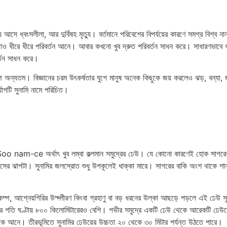
সে ধ্বংসলীলা, আর দুর্বিষহ মৃত্যু। বর্তমানে পরিবেশের বিপর্যয়ের কারণে সমগ্র বিশ্ব নানা
কোথাও ধীরে ধীরে পরিবর্তন আনে। আবার কখনো খুব দ্রুত পরিবর্তন সাধন করে। সাধারণভাবে বহি
বর্তন সাধন করে।
িকম্প অন্যতম। বিজ্ঞানের চরম উৎকর্ষতার যুগে মানুষ অনেক কিছুকে জয় করলেও ঝড়, বন্যা,
র্যোগটি সুনামি নামে পরিচিত।
Soo nam-ce অর্থাৎ খুব লম্বা কল্পমান সমুদ্রের ঢেউ। যে কোনো কারণেই হোক সাগরের জ
বাতাসের ঝাপটা। সুনামির জলস্রোত শুধু উপকূলেই ধাক্কা মারে। সাগরের বাকি অংশ থাকে শ
িকম্প, আগ্নেয়গিরির উদ্দ্গীরণ কিংবা গ্রহাণু বা বড় ধরনের উল্কা আছড়ে পড়লে এই ঢ
ের গতি ঘণ্টায় ৮০০ কিলোমিটারেরও বেশি। গভীর সমুদ্রে একটি ঢেউ থেকে আরেকটি ঢেউ
় ডেকে আনে। তীরভূমিতে সুনামির ঢেউয়ের উচ্চতা ২০ থেকে ৩০ মিটার পর্যন্ত উঠতে পারে।