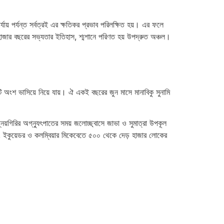
্যায় পর্যন্ত সর্বত্রই এর ক্ষতিকর প্রভাব পরিলক্ষিত হয়। এর ফলে
 হাজার বছরের সভ্যতার ইতিহাস, শ্মশানে পরিণত হয় উপদ্রুত অঞ্চল।
কটি অংশ ভাসিয়ে নিয়ে যায়। ঐ একই বছরের জুন মাসে মানাবিকু সুনামি
়গিরির অগ্ন্যুৎপাতের সময় জলোচ্ছ্বাসে জাভা ও সুমাত্রা উপকূল
দে, ইকুয়েডর ও কলম্বিয়ার মিকেবেতে ৫০০ থেকে দেড় হাজার লোকের