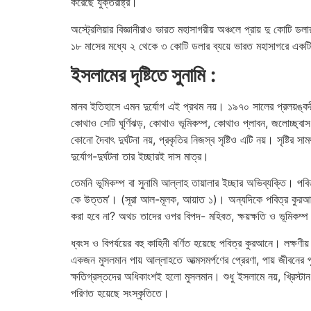
করেছে যুক্তরাষ্ট্র।
অস্ট্রেলিয়ার বিজ্ঞানীরাও ভারত মহাসাগরীয় অঞ্চলে প্রায় দু কোটি 
১৮ মাসের মধ্যে ২ থেকে ৩ কোটি ডলার ব্যয়ে ভারত মহাসাগরে একটি 
ইসলামের দৃষ্টিতে সুনামি :
মানব ইতিহাসে এমন দুর্যোগ এই প্রথম নয়। ১৯৭০ সালের প্রলয়ঙ্করী
কোথাও সেটি ঘূর্ণিঝড়, কোথাও ভূমিকম্প, কোথাও প্লাবন, জলোচ্ছ্বাস বা
কোনো দৈবাৎ দুর্ঘটনা নয়, প্রকৃতির নিজস্ব সৃষ্টিও এটি নয়। সৃষ্টির 
দুর্যোগ-দুর্ঘটনা তার ইচ্ছারই দাস মাত্র।
তেমনি ভূমিকম্প বা সুনামি আল্লাহ তায়ালার ইচ্ছার অভিব্যক্তি। পব
কে উত্তম’। (সূরা আল-মূলক, আয়াত ১)। অন্যদিকে পবিত্র কুরআনের 
করা হবে না? অথচ তাদের ওপর বিপদ- মহিবত, ক্ষয়ক্ষতি ও ভূমিকম্
ধ্বংস ও বিপর্যয়ের বহু কাহিনী বর্ণিত হয়েছে পবিত্র কুরআনে। লক্ষণ
একজন মুসলমান পায় আল্লাহতে আত্মসমর্পণের প্রেরণা, পায় জীবনের প
ক্ষতিগ্রস্তদের অধিকাংশই হলো মুসলমান। শুধু ইসলামে নয়, খ্রিস্টা
পরিণত হয়েছে সংস্কৃতিতে।