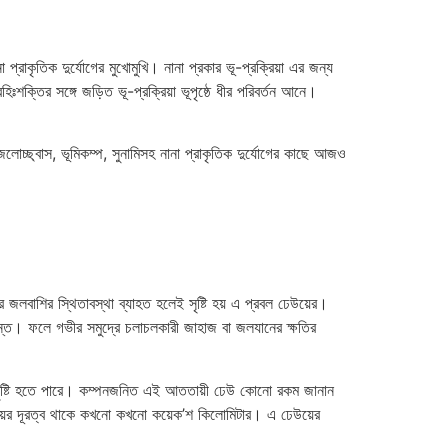
 প্রাকৃতিক দুর্যোগের মুখোমুখি। নানা প্রকার ভূ-প্রক্রিয়া এর জন্য
ঃশক্তির সঙ্গে জড়িত ভূ-প্রক্রিয়া ভূপৃষ্ঠে ধীর পরিবর্তন আনে।
 জলোচ্ছ্বাস, ভূমিকম্প, সুনামিসহ নানা প্রাকৃতিক দুর্যোগের কাছে আজও
লবাশির স্থিতাবস্থা ব্যাহত হলেই সৃষ্টি হয় এ প্রবল ঢেউয়ের।
ান্ত। ফলে গভীর সমুদ্রে চলাচলকারী জাহাজ বা জলযানের ক্ষতির
েউ সৃষ্টি হতে পারে। কম্পনজনিত এই আততায়ী ঢেউ কোনো রকম জানান
য়ের দূরত্ব থাকে কখনো কখনো কয়েক’শ কিলোমিটার। এ ঢেউয়ের