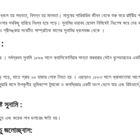
বংস হয় সভ্যতা, বিপন্ন হয় মানবতা। মানুষের পারিবারিক জীবন থেকে শুরু করে রাষ্ট্রীয় পর
ার সবকিছু হারিয়ে নিঃস্ব হয়ে পড়ে। সুনামির ভয়াবহ ছোবল নিমিষেই নিঃশেষ করে দেয়
া ও শ্রীলঙ্কায় সংঘটিত সাম্প্রতিক কালের সুনামির ধ্বংসযজ্ঞ থেকে ।
 :
িয়ে । সর্বপ্রথম সুনামি ১৮৯৬ সালে ক্যালিফোর্নিয়ার সান্তা বারবারার মেইন বুলেডারডের এ
 পড়ে, যাতে প্রায় ২৬ হাজার লোক নিহত হয় । এছাড়াও ১৮৮৩ সালে ক্রাকাতোয়া আগ্নেয
য়ারি মাসে উপকূলীয় ভূমিকম্পে টুমাকো ও কলম্বিয়ার একটি অংশ ভেসে যায় এবং রিউভার্
 সুনামি :
ত্যু এবং কয়েক লাখ ডলারের ক্ষতি হয়।
ু জলোচ্ছ্বাস: