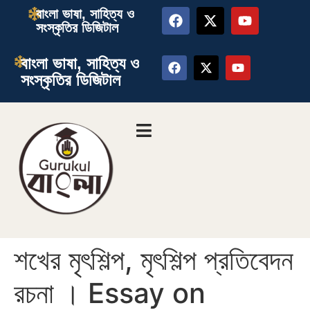
বাংলা ভাষা, সাহিত্য ও
সংস্কৃতির ডিজিটাল
বাংলা ভাষা, সাহিত্য ও
সংস্কৃতির ডিজিটাল
শখের মৃৎশিল্প, মৃৎশিল্প প্রতিবেদন
রচনা । Essay on