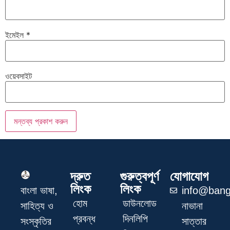
ইমেইল
*
ওয়েবসাইট
দ্রুত
গুরুত্বপূর্ণ
যোগাযোগ
লিংক
লিংক
info@bang
বাংলা ভাষা,
হোম
ডাউনলোড
নাভানা
সাহিত্য ও
প্রবন্ধ
দিনলিপি
সাত্তার
সংস্কৃতির