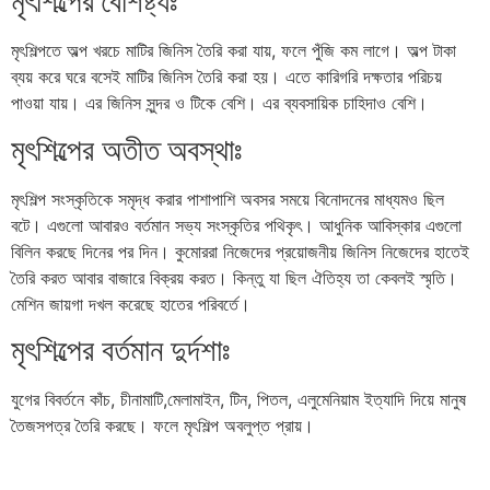
মৃৎশিল্পের বৈশিষ্ট্যঃ
মৃৎশিল্পতে অল্প খরচে মাটির জিনিস তৈরি করা যায়, ফলে পুঁজি কম লাগে। অল্প টাকা
ব্যয় করে ঘরে বসেই মাটির জিনিস তৈরি করা হয়। এতে কারিগরি দক্ষতার পরিচয়
পাওয়া যায়। এর জিনিস সুন্দর ও টিকে বেশি। এর ব্যবসায়িক চাহিদাও বেশি।
মৃৎশিল্পের অতীত অবস্থাঃ
মৃৎশিল্প সংস্কৃতিকে সমৃদ্ধ করার পাশাপাশি অবসর সময়ে বিনোদনের মাধ্যমও ছিল
বটে। এগুলো আবারও বর্তমান সভ্য সংস্কৃতির পথিকৃৎ। আধুনিক আবিস্কার এগুলো
বিলিন করছে দিনের পর দিন। কুমোররা নিজেদের প্রয়োজনীয় জিনিস নিজেদের হাতেই
তৈরি করত আবার বাজারে বিক্রয় করত। কিন্তু যা ছিল ঐতিহ্য তা কেবলই স্মৃতি।
মেশিন জায়গা দখল করেছে হাতের পরিবর্তে।
মৃৎশিল্পের বর্তমান দুর্দশাঃ
যুগের বিবর্তনে কাঁচ, চীনামাটি,মেলামাইন, টিন, পিতল, এলুমেনিয়াম ইত্যাদি দিয়ে মানুষ
তৈজসপত্র তৈরি করছে। ফলে মৃৎশিল্প অবলুপ্ত প্রায়।