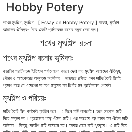
Hobby Potery
শখের মৃৎশিল্প, মৃৎশিল্প [ Essay on Hobby Potery ] অথবা, মৃৎশিল্প
আমাদের ঐতিহ্য- নিয়ে একটি প্রতিবেদন রচনার নমুনা দেয়া হল।
শখের মৃৎশিল্প রচনা
শখের মৃৎশিল্প রচনার ভূমিকাঃ
বাঙালির প্রাচীনতম ইতিহাস পর্যালোচনা করলে দেখা যায় মৃৎশিল্প আমাদের ঐতিহ্য,
গৌরব ও অহংকারের অন্যতম অংশীদার। জাদুঘরে রক্ষিত এসব মাটির তৈরি শিল্পই
প্রমাণ করে যে এদেশের সাধারণ মানুষের মন শিল্পীর মন প্রাচীনকাল থেকেই।
মৃৎশিল্প ও পরিচয়ঃ
মাটির তৈরি শিল্প কর্মকেই মৃৎশিল্প বলে। এ শিল্পে মাটি লাগবেই। তবে যেকোন মাটি
দিয়ে সম্ভব নয়। প্রয়োজন পড়ে এঁটেল মাটি। এর সবচেয়ে বড় কারণ হল এঁটেল মাটি
আঠালো। কিন্তু দোআঁশ মাটি আঠালো নয়। আবার বেলে মাটি ঝুরঝুরে। এ মাটি দিয়ে