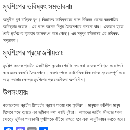
মৃৎশিল্পের ভবিষ্যৎ সম্ভাবনাঃ
আধুনীক যুগ যান্ত্রিক যুগ। বিজ্ঞানের আবিষ্কারের ফলে বিভিন্ন ধরনের যন্ত্রপাতির
আবিষ্কার হয়েছে। এর ফলে অনেক নিঁখুত তৈজসপত্র বানানো যায়। একারণে হাতে
তৈরি মৃৎশিল্পের ব্যবহার অনেকাংশ কমে গেছে। এর সমৃদ্ধ ইতিহাসই এর ভবিষ্যৎ
সম্ভাবনা।
মৃৎশিল্পের প্রয়োজনীয়তাঃ
মৃৎশিল্প অনেক প্রাচীন একটি শিল্প কুমোর শ্রেণির লোকেরা অনেক পরিশ্রম করে তৈরি
করে এসব রকমারি তৈজসপত্র। বাংলাদেশকে অর্থনৈতিক দিক থেকে স্বয়ংসম্পূর্ণ করে
গড়ে তোলার ক্ষেত্রে মৃৎশিল্পের প্রয়োজনীয়তা অপরিসীম।
উপসংহারঃ
বাংলাদেশের প্রাচীন শিল্পচর্চার প্রমাণ পাওয়া যায় মৃৎশিল্পে। মানুষকে রুচিশীল মানুষ
হিসেবে গড়ে তুলতে এর ভূমিকার কথা বলাই ধৃষ্টতা। আমাদের জাতীয় জীবনের সকল
ক্ষেত্রে ভূমিকা পালনকারী মৃৎশিল্পকে বাঁচিয়ে রাখতে হবে এবং আধুনীকায়ন করতে হবে।