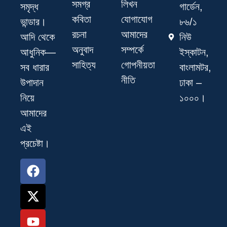
সমগ্র
লিখন
গার্ডেন,
সমৃদ্ধ
কবিতা
যোগাযোগ
৮৬/১
ভান্ডার।
রচনা
আমাদের
নিউ
আদি থেকে
অনুবাদ
সম্পর্কে
ইস্কাটন,
আধুনিক—
সাহিত্য
গোপনীয়তা
বাংলামটর,
সব ধারার
নীতি
ঢাকা –
উপাদান
১০০০।
নিয়ে
আমাদের
এই
প্রচেষ্টা।