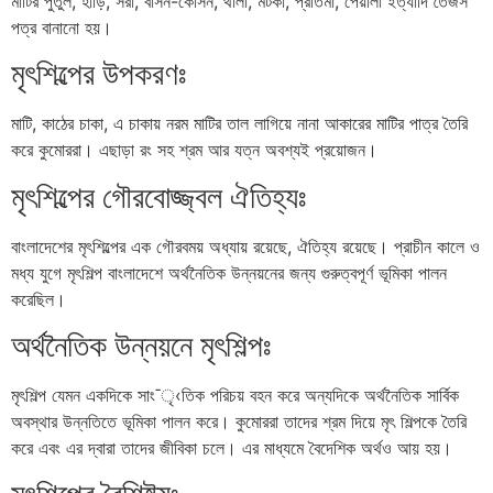
মাটির পুতুল, হাঁড়ি, সরা, বাসন-কোসন, থালা, মটকা, প্রতিমা, পেয়ালা ইত্যাদি তৈজস
পত্র বানানো হয়।
মৃৎশিল্পের উপকরণঃ
মাটি, কাঠের চাকা, এ চাকায় নরম মাটির তাল লাগিয়ে নানা আকারের মাটির পাত্র তৈরি
করে কুমোররা। এছাড়া রং সহ শ্রম আর যত্ন অবশ্যই প্রয়োজন।
মৃৎশিল্পের গৌরবোজ্জ্বল ঐতিহ্যঃ
বাংলাদেশের মৃৎশিল্পের এক গৌরবময় অধ্যায় রয়েছে, ঐতিহ্য রয়েছে। প্রাচীন কালে ও
মধ্য যুগে মৃৎশিল্প বাংলাদেশে অর্থনৈতিক উন্নয়নের জন্য গুরুত্বপূর্ণ ভূমিকা পালন
করেছিল।
অর্থনৈতিক উন্নয়নে মৃৎশিল্পঃ
মৃৎশিল্প যেমন একদিকে সাং¯ৃ‹তিক পরিচয় বহন করে অন্যদিকে অর্থনৈতিক সার্বিক
অবস্থার উন্নতিতে ভূমিকা পালন করে। কুমোররা তাদের শ্রম দিয়ে মৃৎ শিল্পকে তৈরি
করে এবং এর দ্বারা তাদের জীবিকা চলে। এর মাধ্যমে বৈদেশিক অর্থও আয় হয়।