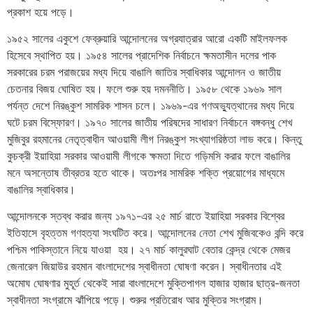
প্রকাশ হয়ে পড়ে।
১৯৫২ সালের একুশে ফেব্রুয়ারি আন্দোলনের অগ্রযাত্রার আরো একটি মাইলফলক
হিসেবে স্থাপিত হয়। ১৯৫৪ সালের প্রাদেশিক নির্বাচনে ক্ষমতাসীন দলের পাক
সরকারের চরম পরাজয়ের মধ্য দিয়ে বাঙালি জাতির স্বাধিকার আন্দোলন ও জাতীয়
চেতনার বিজয় ঘোষিত হয়। ফলে শুরু হয় দমননীতি। ১৯৫৮ থেকে ১৯৬৯ সাল
পর্যন্ত দেশে নিরঙ্কুশ সামরিক শাসন চলে। ১৯৬৯-এর গণঅভ্যুত্থানের মধ্য দিয়ে
ঘটে চরম বিস্ফোরণ। ১৯৭০ সালের জাতীয় পরিষদের সাধারণ নির্বাচনে বঙ্গবন্ধু শেখ
মুজিবুর রহমানের নেতৃত্বাধীন আওয়ামী লীগ নিরঙ্কুশ সংখ্যাগরিষ্ঠতা লাভ করে। কিন্তু
কুচক্রী ইয়াহিয়া সরকার আওয়ামী লীগকে ক্ষমতা দিতে গড়িমসি করার ফলে বাঙালির
মনে অসন্তোষ তীব্রতর হতে থাকে। অতঃপর সামরিক শক্তি প্রয়োগের মাধ্যমে
বাঙালির স্বাধিকার।
আন্দোলনকে স্তব্ধ করার জন্য ১৯৭১-এর ২৫ মার্চ রাতে ইয়াহিয়া সরকার বিশ্বের
ইতিহাসে বৃহত্তম গণহত্যা সংঘটিত করে। আন্দোলনের নেতা শেখ মুজিবকেও বন্দি করে
পশ্চিম পাকিস্তানে নিয়ে যাওয়া হয়। ২৭ মার্চ কালুরঘাট বেতার কেন্দ্র থেকে মেজর
জেনারেল জিয়াউর রহমান বাংলাদেশের স্বাধীনতা ঘোষণা করেন। স্বাধীনতার এই
অমোঘ ঘোষণার মুহূর্ত থেকেই সারা বাংলাদেশে মুক্তিপাগল হাজার হাজার ছাত্র-জনতা
স্বাধীনতা সংগ্রামে ঝাঁপিয়ে পড়ে। শুরুর প্রতিরোধ আর মুক্তির সংগ্রাম।