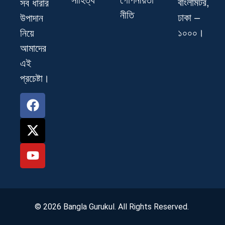
সাহিত্য
গোপনীয়তা
বাংলামটর,
সব ধারার
নীতি
ঢাকা –
উপাদান
১০০০।
নিয়ে
আমাদের
এই
প্রচেষ্টা।
© 2026 Bangla Gurukul. All Rights Reserved.