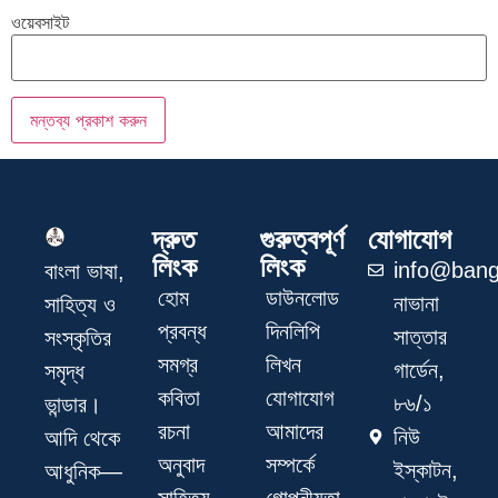
ওয়েবসাইট
দ্রুত
গুরুত্বপূর্ণ
যোগাযোগ
লিংক
লিংক
info@bang
বাংলা ভাষা,
হোম
ডাউনলোড
নাভানা
সাহিত্য ও
প্রবন্ধ
দিনলিপি
সাত্তার
সংস্কৃতির
সমগ্র
লিখন
গার্ডেন,
সমৃদ্ধ
কবিতা
যোগাযোগ
৮৬/১
ভান্ডার।
রচনা
আমাদের
নিউ
আদি থেকে
অনুবাদ
সম্পর্কে
ইস্কাটন,
আধুনিক—