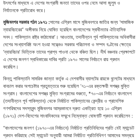
উৎসর্গের মাধ্যমে এ দেশের সংগ্রামী জনতা তাদের ওপর নেমে আসা জুলুম ও
নির্যাতনকে প্রতিরোধ করে।
মুজিবনগর সরকার গঠন ১৯৭১ :
সালের এপ্রিল মাসে মুজিবনগরে জাতির জন্য ‘সামাজিক
ন্যায়বিচারের” অঙ্গীকার নিয়ে ঘোষিত হয়েছিল বাংলাদেশের স্বাধীনতার ঐতিহাসিক
সনদ। পাকিস্তান রাষ্ট্র কাঠামোরা’। আওতায়, তদানীন্তন পূর্ব পাকিস্তানের অধিবাসীরা
দেশের সংখ্যাগরিষ্ঠ অংশ হওয়া সত্ত্বেও সরকার পরিচালনা ও সম্পদ বণ্টনের ক্ষেত্রে
‘ন্যায়বিচার’ ভিত্তিক তাদের প্রাপ্য পাওনা থেকে বঞ্চিত ছিল। দীর্ঘ বঞ্চনার প্রেক্ষাপটে
এ দেশের জনগণ স্বাধিকারের দাবির প্রতি ১৯৭০ সালের নির্বাচনে রায় প্রদান
করেছিল।
কিন্তু পাকিস্তানি সামরিক জান্তা কর্তৃক এ দেশবাসীর ব্যালটের রায়কে বুলেটের মাধ্যমে
বানচাল করার অপচেষ্টার প্রত্যুত্তরে শুরু হয়েছিল ‘৭১-এর রক্তক্ষয়ী সশস্ত্র মুক্তি
সংগ্রাম। বাংলাদেশের সশস্ত্র মুক্তি সংগ্রামের শুরুতে, *৭০-এর নির্বাচনে বাংলাদেশ
(তদানীন্তন পূর্ব পাকিস্তান) থেকে নির্বাচিত পাকিস্তানের কেন্দ্রীয় ও প্রাদেশিক
গণপরিষদের সদস্যবৃন্দ মুজিবনগর আম্রকাননে দ্রুত একত্রিত হয়ে ১০ এপ্রিল
(১৯৭১) দেশ-বিদেশের সাংবাদিকদের সম্মুখে নিম্নোক্ত ঘোষণাটি প্রদান করেছিলেন :
“বাংলাদেশের জনগণ (১৯৭০-এর নির্বাচনে) নির্বাচিত প্রতিনিধিদের প্রতি যেই ম্যান্ডেট
প্রদান করিয়াছে সেই ম্যান্ডেট অনুযায়ী আমরা নির্বাচিত প্রতিনিধিগণ আমাদের সমন্বয়ে