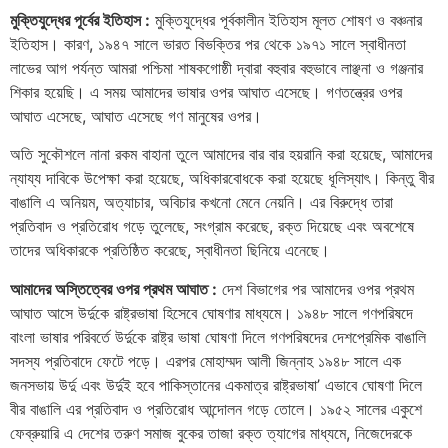
মুক্তিযুদ্ধের পূর্বের ইতিহাস :
মুক্তিযুদ্ধের পূর্বকালীন ইতিহাস মূলত শোষণ ও বঞ্চনার
ইতিহাস। কারণ, ১৯৪৭ সালে ভারত বিভক্তির পর থেকে ১৯৭১ সালে স্বাধীনতা
লাভের আগ পর্যন্ত আমরা পশ্চিমা শাষকগোষ্ঠী দ্বারা বহুবার বহুভাবে লাঞ্ছনা ও গঞ্জনার
শিকার হয়েছি। এ সময় আমাদের ভাষার ওপর আঘাত এসেছে। গণতন্ত্রের ওপর
আঘাত এসেছে, আঘাত এসেছে গণ মানুষের ওপর।
অতি সুকৌশলে নানা রকম বাহানা তুলে আমাদের বার বার হয়রানি করা হয়েছে, আমাদের
ন্যায্য দাবিকে উপেক্ষা করা হয়েছে, অধিকারবোধকে করা হয়েছে ধূলিস্যাৎ। কিন্তু বীর
বাঙালি এ অনিয়ম, অত্যাচার, অবিচার কখনো মেনে নেয়নি। এর বিরুদ্ধে তারা
প্রতিবাদ ও প্রতিরোধ গড়ে তুলেছে, সংগ্রাম করেছে, রক্ত দিয়েছে এবং অবশেষে
তাদের অধিকারকে প্রতিষ্ঠিত করেছে, স্বাধীনতা ছিনিয়ে এনেছে।
আমাদের অস্তিত্বের ওপর প্রথম আঘাত :
দেশ বিভাগের পর আমাদের ওপর প্রথম
আঘাত আসে উর্দুকে রাষ্ট্রভাষা হিসেবে ঘোষণার মাধ্যমে। ১৯৪৮ সালে গণপরিষদে
বাংলা ভাষার পরিবর্তে উর্দুকে রাষ্ট্র ভাষা ঘোষণা দিলে গণপরিষদের দেশপ্রেমিক বাঙালি
সদস্য প্রতিবাদে ফেটে পড়ে। এরপর মোহাম্মদ
আলী জিন্নাহ ১৯৪৮ সালে এক
জনসভায় উর্দু এবং উর্দুই হবে পাকিস্তানের একমাত্র রাষ্ট্রভাষা’ এভাবে ঘোষণা দিলে
বীর বাঙালি এর প্রতিবাদ ও প্রতিরোধ আন্দোলন গড়ে তোলে। ১৯৫২ সালের একুশে
ফেব্রুয়ারি এ দেশের তরুণ সমাজ বুকের তাজা রক্ত ত্যাগের মাধ্যমে, নিজেদেরকে