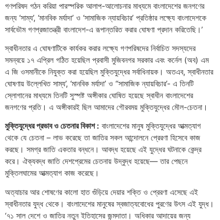
গণপরিষদ গঠন করিয়া পারস্পরিক আলাপ-আলোচনার মাধ্যমে বাংলাদেশের জনগণের
জন্য ‘সাম্য’, ‘মানবিক মর্যাদা’ ও ‘সামাজিক ন্যায়বিচার’ প্রতিষ্ঠার লক্ষ্যে বাংলাদেশকে
সার্বভৌম গণপ্রজাতন্ত্রী বাংলাদেশ-এ রূপান্তরিত করার ঘোষণা প্রদান করিতেছি।’
স্বাধীনতার এ ঘোষণাটিকে কার্যকর করার লক্ষ্যে গণপরিষদের নির্বাচিত সদস্যদের
সমন্বয়ে ১৭ এপ্রিল গঠিত হয়েছিল প্রবাসী মুজিবনগর সরকার এবং কর্নেল (অব) এম
এ জি ওসমানীকে নিযুক্ত করা হয়েছিল মুক্তিযুদ্ধের সর্বাধিনায়ক। অতএব, স্বাধীনতার
ঘোষণায় উল্লেখিত সাম্য’, ‘মানবিক মর্যাদা’ ও “সামাজিক ন্যায়বিচার’- এ তিনটি
স্লোগানের মাধ্যমে তিনটি সুস্পষ্ট অঙ্গীকার ঘোষিত হয়েছে স্বাধীন বাংলাদেশের
জনগণের প্রতি। এ অঙ্গীকারই ছিল আমাদের গৌরবময় মুক্তিযুদ্ধের মৌল-চেতনা।
মুক্তিযুদ্ধের প্রভাব ও চেতনার বিকাশ :
বাংলাদেশের মানুষ মুক্তিযুদ্ধের আত্মত্যাগ
থেকে যে চেতনা – লাভ করেছে তা জাতির সকল আন্দোলনে প্রেরণা হিসেবে কাজ
করছে। সমগ্র জাতি একতার বন্ধনে। আবদ্ধ হয়েছে এই যুদ্ধের ঘটনাকে কেন্দ্র
করে। ঐক্যবদ্ধ জাতি দেশপ্রেমের চেতনায় উদ্বুদ্ধ হয়েছে— তার পেছনে
মুক্তিলঘামের আত্মত্যাগ কাজ করেছে।
অত্যাচার আর শোষণের কালো হাত গুঁড়িয়ে দেয়ার শক্তি ও প্রেরণা এসেছে এই
স্বাধীনতার যুদ্ধ থেকে। বাংলাদেশের মানুষের স্বজাত্যবোধের পুরণের উৎস এই যুদ্ধ।
‘৭১ সাল দেশে ও জাতির নতুন ইতিহাসের জন্মদাতা। অধিকার আদায়ের জন্য