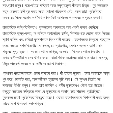
মহৎপ্রাণ মানুষ। ঘরে-বাইরে সর্বত্রই আজ মনুষ্যত্বের দীনতার চিত্র। যুব সমাজকে
নতুন চেতনায় উদ্দীপ্ত করার মতো কোনো পরিকল্পনা নেই, ফলে তারা প্রতিনিয়ত
অবক্ষয়ের দিকে সরমান অর্থনৈতিক বিপর্যয়ই আমাদের অবক্ষয়ের অন্যতম কারণ।
রাজনৈতিক অস্থিতিশীলতাও যুবসমাজের অবক্ষয়ের আর একটি কারণ একদিকে
রাজনৈতিক দ্বন্দ্ব-কলহ, অপরদিকে অর্থনৈতিক দুর্দশা, শিক্ষাজগতে নৈরাজ নামে নিজের
স্বার্থ হাসিল এবং চারিতা যুবসমাজকে বিপথগামী করেছে। তরুণসমাজ বিশ্ববো প্রত্যক্ষ
করে, সমাজে সমাজবিরোধীর যে সম্মান, যে প্রতিপতি, সেখানে একজন জ্ঞানী, সাধ
মানুষের মূল্য তুচ্ছ । সততা সেখানে লাঞ্ছিত, অসহায়। বিবেক সেখানে বিবর্জিত ।
অথচ বানী-কর্মীরা তাদের খাতির করে। রাজনৈতিক নেতাদের তারা ডান হাত। জঘন্য,
নিষ্ঠুর কাজকর্ম করেও তারা আইনের চোখে নিরাপদ।
প্রশাসন প্রয়োজনমতো এদের ব্যবহার করে। কী তাদের মূলধন। তারা অনায়াসে মানুষ
খুন করে, ডাকাতি করে, অজনজীবনে ত্রাসের সৃষ্টি করে। এই মূলধন নিয়েই শুর
সমাজের বিশিষ্ট মানুষ। আজ তাই মানবিক ও ধর্মীয় মূল্যবোধও গৌণ হয়ে উঠেছে।
বস্তুত সমাজের সর্বস্তরে আজ যে মূল্যবোধের অভাব, তার মারাত্মক প্রতিক্রিয়া
যুবকদের মাঝে প্রতিনিয়ত বিস্তৃত হচ্ছে। এভাবে তরুণসমাজকে বিপদগামী করার জন্য
আরও নানা উপকরণ সদা-সক্রিয় |