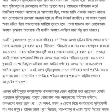
আজ আমাদের যুবকদেরকে সুসংগঠিত করে সভ্য এবং ন্যায়ের পথে পরিচালিত করতে
হলে মুক্তিযুদ্ধের চেতনাবোধ জাগিয়ে তুলতে হবে। তাদেরকে সত্যিকার অর্থে
স্বাধীনতা সম্রামে আমাদের যে আত্মত্যাগ ছিল, সমগ্র জাতি একতার বন্ধনে আবদ্ধ
হয়ে দেশপ্রেমের চেতনায় উদ্বুদ্ধ হয়ে যে জীবন উৎসর্গ করেছিল। তা আবার পুনরায়
স্মরণ করিয়ে দিয়ে তরুনদেরকে জাগিয়ে তুলতে হবে। তারা সচেতন হলে কোনোরকম
অন্যায় কুমন্ত্রণা তাদেরকে বর্ণী যতদিন অন্যায়-অবিচার মাথা উঁচু করে থাকবে।
ততদিন যুবসমাজকে সুপথে আনা কষ্টকর। ধর্ম শিক্ষার আলো ছড়িয়ে দিয়ে তাদের সামনে
থেকে অন্ধকার দূর করতে হবে। রীতিমতো শরীরচর্তা এবং নানারকম খেলাধুলার ব্যবস্থা
করতে হবে। দ্রুত কর্মসংস্থান সৃষ্টি করে। বেকার সমস্যা দূর করতে হবে। তাছাড়া
যারাই সমাজে আপনাকর্মে পিয় হয় তাদের জন্য কঠোর শাস্তির ব্যবস্থা করতে হবে।
খুবকরাই দেশের উজ্জ্বল ভবিষ্যৎ এবং জাতির কর্ণধার। তাদের মনে এ চেতনাবোধ
জাগিয়ে তুলতে হবে। একই সাথে মুক্তিযুদ্ধের চেতনা সত্যিকার অর্থে প্রতিষ্ঠা করতে
হলে প্রয়োজন দেশনেমিক গণতান্ত্রিক শক্তির সংবদ্ধ প্রধান ও রাষ্ট্রীয় ক্ষেত্রে
আন্তরিক পদক্ষেপ।
এজন্য দুর্নীতিমুক্ত কল্যাণমূলক শাসনব্যবস্থা যেমন প্রতিষ্ঠা করা প্রয়োজন তেমনি
প্রয়োজন মুক্তিযুদ্ধের প্রকৃত গৌরবগাথা আর আত্মত্যাগের ইতিহাস ভবিষ্যৎ
বংশধরদের কাছে তুলে ধরা। যে আদর্শ, লক্ষ্য ও চেতনা নিয়ে বাংলাদেশের মুক্তিকামী
লাখ লাখ মানুষ। তাদের তাজা প্রাণ দিয়েছে, শত-সহস্র মা-বোন ইয়াত দিয়েছে সমাজ