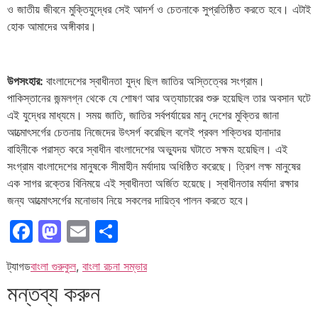
ও জাতীয় জীবনে মুক্তিযুদ্ধের সেই আদর্শ ও চেতনাকে সুপ্রতিষ্ঠিত করতে হবে। এটাই
হোক আমাদের অঙ্গীকার।
উপসংহার:
বাংলাদেশের স্বাধীনতা যুদ্ধ ছিল জাতির অস্তিত্বের সংগ্রাম।
পাকিস্তানের জন্মলগ্ন থেকে যে শোষণ আর অত্যাচারের শুরু হয়েছিল তার অবসান ঘটে
এই যুদ্ধের মাধ্যমে। সময় জাতি, জাতির সর্বপর্যায়ের মানু দেশের মুক্তির জানা
আত্মোৎসর্গের চেতনায় নিজেদের উৎসর্গ করেছিল বলেই প্রবল শক্তিধর হানাদার
বাহিনীকে পরাস্ত করে স্বাধীন বাংলাদেশের অভ্যুদয় ঘটাতে সক্ষম হয়েছিল। এই
সংগ্রাম বাংলাদেশের মানুষকে সীমাহীন মর্যাদায় অধিষ্ঠিত করেছে। ত্রিশ লক্ষ মানুষের
এক সাগর রক্তের বিনিময়ে এই স্বাধীনতা অর্জিত হয়েছে। স্বাধীনতার মর্যাদা রক্ষার
জন্য আত্মোৎসর্গের মনোভাব নিয়ে সকলের দায়িত্ব পালন করতে হবে।
Facebook
Mastodon
Email
Share
ট্যাগড
বাংলা গুরুকুল
,
বাংলা রচনা সম্ভার
মন্তব্য করুন