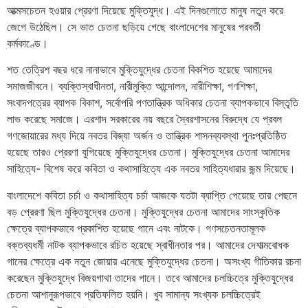
আত্মসচেতন হওয়ার প্রেরণা দিয়েছে মুক্তিযুদ্ধ। এই দিনগুলোতে মানুষ নতুন করে
জেগে উঠেছিল। সে ভাত চেতনা ছড়িয়ে গেছে বাংলাদেশের মানুষের পরবর্তী
কর্মকাণ্ডে।
শত তেত্রিশ বছর ধরে নানাভাবে মুক্তিযুদ্ধের চেতনা বিকশিত হয়েছে আমাদের
সমাজজীবনে। ব্যক্তিস্বাধীনতা, নারীমুক্তি আন্দোলন, নারীশিক্ষা, গণশিক্ষা,
সংবাদপত্রের ব্যাপক বিকাশ, সর্বোপরি পণতান্ত্রিক অধিকার চেতনা ব্যাপকভাবে বিস্তৃতি
লাভ করেছে সমাজে। এরশাদ সরকারের নয় বছরে স্বৈরশাসনের বিরুদ্ধে যে প্রবল
গণজোয়ারের মধ্য দিয়ে নবতর বিজ্যা অর্জন ও তান্ত্রিক শাসনব্যবস্থা পুনঃপ্রতিষ্ঠিত
হয়েছে তারও প্রেরণা যুগিয়েছে মুক্তিযুদ্ধের চেতনা। মুক্তিযুদ্ধের চেতনা আমাদের
সাহিত্যে- বিশেষ করে কবিতা ও কথাসাহিত্যে এক নবতর সাহিত্যধারার জন্ম দিয়েছে।
বাংলাদেশে কবিতা চর্চা ও কথাসাহিত্য চর্চা আজকে যতটা ব্যাপ্তি পেয়েছে তার পেছনে
বড় প্রেরণা ছিল মুক্তিযুদ্ধের চেতনা। মুক্তিযুদ্ধের চেতনা আমাদের সাংস্কৃতিক
ক্ষেত্রে ব্যাপকভাবে প্রকাশিত হয়েছে গানে এবং নাটকে। গণসচেতনতামূলক
বক্তব্যধর্মী নাটক ব্যাপকভাবে রচিত হয়েছে স্বাধীনতার পর। আমাদের দেশাত্মবোধক
গানের ক্ষেত্রে এক নতুন জোয়ার এনেছে মুক্তিযুদ্ধের চেতনা। অসংখ্য গীতিকার রচনা
করেছেন
মুক্তিযুদ্ধে বিজয়গাথা তাদের গানে। তবে আমাদের চলচ্চিত্রে মুক্তিযুদ্ধের
চেতনা আশানুরূপভাবে প্রতিফলিত হয়নি। খুব সামান্য সংখ্যক চলচ্চিত্রেই