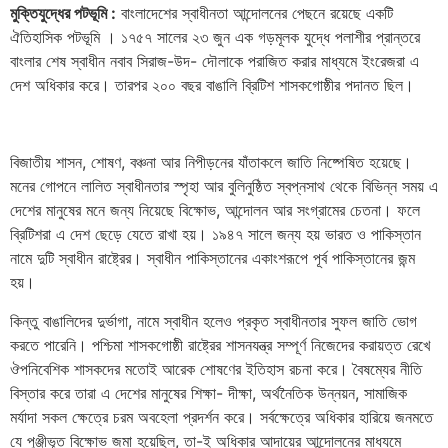
মুক্তিযুদ্ধের পটভূমি :
বাংলাদেশের স্বাধীনতা আন্দোলনের পেছনে রয়েছে একটি
ঐতিহাসিক পটভূমি । ১৭৫৭ সালের ২৩ জুন এক গড়মূলক যুদ্ধে পলাশীর প্রান্তরে
বাংলার শেষ স্বাধীন নবাব সিরাজ-উদ- দৌলাকে পরাজিত করার মাধ্যমে ইংরেজরা এ
দেশ অধিকার করে। তারপর ২০০ বছর বাঙালি ব্রিটিশ শাসকগোষ্ঠীর পদানত ছিল।
বিজাতীয় শাসন, শোষণ, বঞ্চনা আর নিপীড়নের যাঁতাকলে জাতি নিষ্পেষিত হয়েছে।
মনের গোপনে লালিত স্বাধীনতার স্পৃহা আর বুলিনুষ্ঠিত স্বপ্নসাথ থেকে বিভিন্ন সময় এ
দেশের মানুষের মনে জন্য নিয়েছে বিক্ষোভ, আন্দোলন আর সংগ্রামের চেতনা। ফলে
ব্রিটিশরা এ দেশ ছেড়ে যেতে রাখা হয়। ১৯৪৭ সালে জন্য হয় ভারত ও পাকিস্তান
নামে দুটি স্বাধীন রাষ্ট্রের। স্বাধীন পাকিস্তানের একাংশরূপে পূর্ব পাকিস্তানের জন্ম
হয়।
কিন্তু বাঙালিদের দুর্ভাগা, নামে স্বাধীন হলেও প্রকৃত স্বাধীনতার সুফল জাতি ভোগ
করতে পারেনি। পশ্চিমা শাসকগোষ্ঠী রাষ্ট্রের শাসনযন্ত্র সম্পূর্ণ নিজেদের করায়ত্ত রেখে
ঔপনিবেশিক শাসকদের মতোই আরেক শোষণের ইতিহাস রচনা করে। বৈষম্যের নীতি
বিস্তার করে তারা এ দেশের মানুষের শিক্ষা- দীক্ষা, অর্থনৈতিক উন্নয়ন, সামাজিক
মর্যাদা সকল ক্ষেত্রে চরম অবহেলা প্রদর্শন করে। সর্বক্ষেত্রে অধিকার হারিয়ে জনমতে
যে পুঞ্জীভূত বিক্ষোভ জমা হয়েছিল, তা-ই অধিকার আদায়ের আন্দোলনের মাধ্যমে