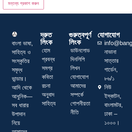
দ্রুত
গুরুত্বপূর্ণ
যোগাযোগ
লিংক
লিংক
info@bang
বাংলা ভাষা,
হোম
ডাউনলোড
নাভানা
সাহিত্য ও
প্রবন্ধ
দিনলিপি
সাত্তার
সংস্কৃতির
সমগ্র
লিখন
গার্ডেন,
সমৃদ্ধ
কবিতা
যোগাযোগ
৮৬/১
ভান্ডার।
রচনা
আমাদের
নিউ
আদি থেকে
অনুবাদ
সম্পর্কে
ইস্কাটন,
আধুনিক—
সাহিত্য
গোপনীয়তা
বাংলামটর,
সব ধারার
নীতি
ঢাকা –
উপাদান
১০০০।
নিয়ে
আমাদের