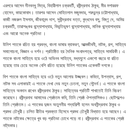
এরপরে
আসেন
দীনবন্ধু
মিত্র
,
বিহারীলাল
চক্রবর্তী
,
রবীন্দ্রনাথ
ঠাকুর
,
মীর
মশাররফ
হোসেন
,
কায়কোবাদ।
তারপর
আসেন
মোহিতলাল
মজুমদার
,
শরৎচন্দ্র
চট্টোপাধ্যায়
,
কাজী
নজরুল
ইসলাম
,
জীবনানন্দ
দাশ
,
সুধীন্দ্রনাথ
দত্ত
,
বুদ্ধদেব
বসু
,
বিষ্ণু
দে
,
অমিয়
চক্রবর্তী
,
তারাশঙ্কর
বন্দ্যোপাধ্যায়
,
বিভূতিভূষণ
বন্দ্যোপাধ্যায়
,
মানিক
বন্দ্যোপাধ্যায়
এবং
আরো
অনেক
প্রতিভা
।
উনিশ
শতকে
রচিত
হয়
প্রবন্ধ
,
বাংলা
ভাষার
ব্যাকরণ
,
আত্মজীবনী
,
নাটক
,
গল্প
,
সাহিত্য
সমালোচনা
,
বিজ্ঞান
ও
দর্শন।
প্রতিষ্ঠিত
হয়
দৈনিক
সংবাদপত্র
,
সাহিত্য
সাময়িকী।
এ
শতকে
বাংলা
সাহিত্য
হয়ে
ওঠে
অভিনব
সাহিত্য
,
মধ্যযুগে
একশো
বছরে
যা
রচিত
হয়েছে
তার
চেয়ে
অনেক
বেশি
রচিত
হয়েছে
উনিশ
শতকের
একেকটি
দশকে।
বিশ
শতকে
বাংলা
সাহিত্য
হয়ে
ওঠে
নতুন
আলোয়
উজ্জ্বল।
কবিতা
,
উপন্যাস
,
গল্প
,
নাটক
সব
এলাকায়ই
এ
শতকে
দেখা
দেয়
নতুন
চেতনা
,
নতুন
সৌন্দর্য।
এ
শতকে
বাংলা
সাহিত্যে
অবদান
রাখেন
রবীন্দ্রনাথ
ঠাকুর।
সাহিত্যের
প্রতিটি
শাখাতেই
তিনি
বিচরণ
করেছেন।
রবীন্দ্রনাথ
আমাদের
শ্রেষ্ঠতম
কবি
,
তিনি
শ্রেষ্ঠ
ঔপন্যাসিকও।
ছোটগল্পেও
তিনি
শ্রেষ্ঠতম।
এ
শতকের
দুজন
অতুলনীয়
গদ্যশিল্পী
হলেন
অবনীন্দ্রনাথ
ঠাকুর
ও
প্রমথ
চৌধুরী।
চলিত
রীতির
প্রবক্তা
হিসেবে
প্রমথ
চৌধুরী
বিখ্যাত
হয়ে
আছেন।
এ
শতকে
নাটকের
ক্ষেত্রে
খুব
বড়
প্রতিভা
চোখে
পড়ে
না।
রবীন্দ্রনাথ
এ
শতকের
শ্রেষ্ঠ
নাট্যকার।