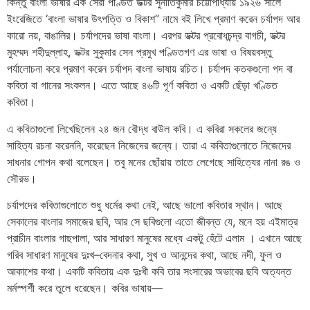
কিন্তু বাংলা ভাষার এক সেরা পণ্ডিত ডক্টর সুনীতিকুমার চট্টোপাধ্যায় ১৯২৬ সালে
ইংরেজিতে ‘বাংলা ভাষার উৎপত্তি ও বিকাশ” নামে বই লিখে প্রমাণ করেন চর্যাপদ আর
কারো নয়, বাঙালির। চর্যাপদের ভাষা বাংলা। এরপর ডক্টর প্রবোধচন্দ্র বাগচী, ডক্টর
মুহম্মদ শহীদুল্লাহ, ডক্টর সুকুমার
সেন
প্রমুখ
পণ্ডিতগণ
এর
ভাষা
ও
বিষয়বস্তু
পর্যালোচনা
করে
প্রমাণ
করেন
চর্যাপদ
বাংলা
ভাষায়
রচিত।
চর্যাপদ
কতকগুলো
পদ
বা
কবিতা
বা
গানের
সংকলন।
এতে
আছে
৪৬টি
পূর্ণ
কবিতা
ও
একটি
ছেঁড়া
খণ্ডিত
কবিতা।
এ
কবিতাগুলো
লিখেছিলেন
২৪
জন
বৌদ্ধ
বাউল
কবি।
এ
কবিরা
সকলের
জন্যে
সাহিত্য
রচনা
করেননি
,
করেছেন
নিজেদের
জন্যে।
তারা
এ
কবিতাগুলোতে
নিজেদের
সাধনার
গোপন
কথা
বলেছেন।
তবু
মনের
ছোঁয়ায়
তাতে
লেগেছে
সাহিত্যের
নানা
রঙ
ও
সৌরভ।
চর্যাপদের
কবিতাগুলোতে
শুধু
ধর্মের
কথা
নেই
,
আছে
ভালো
কবিতার
স্থান।
আছে
সেকালের
বাংলার
সমাজের
ছবি
,
আর
সে
ছবিগুলো
এতো
জীবন্ত
যে
,
মনে
হয়
এইমাত্র
প্রাচীন
বাংলার
গাছপালা
,
আর
সাধারণ
মানুষের
মধ্যে
একটু
হেঁটে
এলাম
।
এখানে
আছে
গরিব
সাধারণ
মানুষের
দুঃখ
–
বেদনার
কথা
,
সুখ
ও
আনন্দের
কথা
,
আছে
নদী
,
ফুল
ও
আকাশের
কথা।
একটি
কবিতায়
এক
দুঃখী
কবি
তার
সংসারের
অভাবের
ছবি
অত্যন্ত
মর্মস্পর্শী
করে
তুলে
ধরেছেন।
কবির
ভাষায়
—