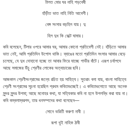
টালত
মোর
ঘর
নাহি
পড়বেষী
হাঁড়ীত
ভাত
নাহি
নিতি
আবেশী।
বেঙ্গ
সংসার
বড়হিল
যায়।
দু
হিল
দুধ
কি
বেল্টে
ঘামায়।
কবি
বলেছেন
,
টিলার
ওপরে
আমার
ঘর
,
আমার
কোনো
প্রতিবেশী
নেই।
হাঁড়িতে
আমার
ভাত
নেই
,
আমি
প্রতিদিন
উপোস
থাকি।
ব্যাঙের
মতো
প্রতিদিন
সংসার
আমার
বেড়ে
চলেছে
,
যে
দুধ
দোহানো
হচ্ছে
তা
আবার
ফিরে
যাচ্ছে
গাভীর
বাঁটে।
এরূপ
চর্যাপদে
আছে
সমাজের
উঁচু
শ্রেণীর
লোকের
অত্যাচারের
ছবি।
আজকাল
শ্রেণীসংগ্রামের
জন্যে
রচিত
হয়
সাহিত্য।
সুতরাং
বলা
যায়
,
বাংলা
সাহিত্যে
শ্রেণী
সংগ্রামের
সূচনা
হয়েছিল
প্রথম
কবিতাগুচ্ছেই।
এ
কবিতাগুলোতে
আছে
অনেক
সুন্দর
সুন্দর
উপমা
;
আছে
মনোহর
কথা
,
যা
সত্যিকার
কবি
না
হলে
উপলব্ধি
করা
যায়
না।
কবি
কম্বলাম্বরপদ
,
তার
ধনসম্পদের
কথা
বলেছেন
—
সোনে
ভরিতী
করুণা
নাবী
।
রূপা
থুই
নাহিক
ঠাবী