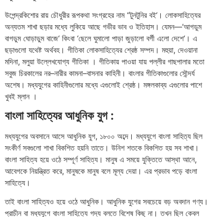
উপেন্দ্রকিশোর
রায়
চৌধুরীর
রূপকথা
সংগ্রহের
নাম
“
টুনটুনির
বই
‘
।
লোকসাহিত্যের
অন্যতম
শাখা
ছড়ার
মধ্যে
লুকিয়ে
আছে
গভীর
ভাব
ও
ইতিহাস।
যেমন
—’
আগডুম
বাগডুম
ঘোড়াডুম
বাজে
‘
কিংবা
‘
ছেলে
ঘুমালো
পাড়া
জুড়ালো
বর্গী
এলো
দেশে
‘
।
এ
ছড়াগুলো
যথেষ্ট
অর্থবহ।
গীতিকা
লোকসাহিত্যের
শ্রেষ্ঠ
সম্পদ।
মহুয়া
,
দেওয়ানা
মদিনা
,
মলুয়া
উল্লেখযোগ্য
গীতিকা
।
গীতিকায়
পাওয়া
যায়
পল্লীর
গাছপালার
মতো
সবুজ
চিরকালের
নর
–
নারীর
কামনা
–
বাসনার
কাহিনী।
বাংলার
গীতিকাগুলোর
সৌন্দর্য
অশেষ।
মধ্যযুগের
কাহিনীগুলোর
মধ্যে
এগুলোই
শ্রেষ্ঠ।
মঙ্গলকাব্য
এগুলোর
পাশে
খুবই
ম্লান
।
বাংলা
সাহিত্যের
আধুনিক
যুগ
:
মধ্যযুগের
অবসানে
আসে
আধুনিক
যুগ
,
১৮০০
অব্দে।
মধ্যযুগে
বাংলা
সাহিত্য
ছিল
সংকীর্ণ
সবগুলো
শাখা
বিকশিত
হয়নি
তাতে।
উনিশ
শতকে
বিকশিত
হয়
সব
শাখা।
বাংলা
সাহিত্য
হয়ে
ওঠে
সম্পূর্ণ
সাহিত্য।
মানুষ
এ
সময়ে
যুক্তিতে
আস্থা
আনে
,
আবেগকে
নিয়ন্ত্রিত
করে
,
মানুষকে
মানুষ
বলে
মূল্য
দেয়া।
এর
প্রভাব
পড়ে
বাংলা
সাহিত্যে।
তাই
বাংলা
সাহিত্যও
হয়ে
ওঠে
আধুনিক।
আধুনিক
যুগের
সবচেয়ে
বড়
অবদান
গণ্য।
প্রাচীন
বা
মধ্যযুগে
বাংলা
সাহিত্যে
গদ্য
বলতে
বিশেষ
কিছু
না।
তখন
ছিল
কেবল