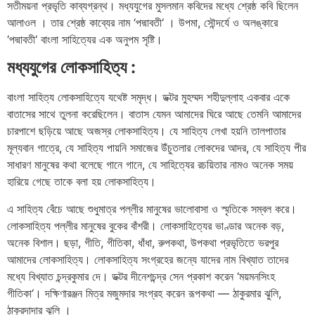
সতীময়না
প্রভৃতি
কাব্যগ্রন্থ।
মধ্যযুগের
মুসলমান
কবিদের
মধ্যে
শ্রেষ্ঠ
কবি
ছিলেন
আলাওল
।
তার
শ্রেষ্ঠ
কাব্যের
নাম
‘
পদ্মাবতী
‘
।
উপমা
,
সৌন্দর্যে
ও
অলঙ্কারে
‘
পদ্মাবতী
‘
বাংলা
সাহিত্যের
এক
অনুপম
সৃষ্টি।
মধ্যযুগের
লোকসাহিত্য
:
বাংলা
সাহিত্য
লোকসাহিত্যে
যথেষ্ট
সমৃদ্ধ।
ডক্টর
মুহম্মদ
শহীদুল্লাহ
একবার
একে
বাতাসের
সাথে
তুলনা
করেছিলেন।
বাতাস
যেমন
আমাদের
ঘিরে
আছে
তেমনি
আমাদের
চারপাশে
ছড়িয়ে
আছে
অজস্র
লোকসাহিত্য।
যে
সাহিত্য
লেখা
হয়নি
তালপাতার
মূল্যবান
গাত্রে
,
যে
সাহিত্য
পায়নি
সমাজের
উঁচুতলার
লোকদের
আদর
,
যে
সাহিত্য
পীর
সাধারণ
মানুষের
কথা
বলেছে
গানে
গানে
,
যে
সাহিত্যের
রচয়িতার
নামও
অনেক
সময়
হারিয়ে
গেছে
তাকে
বলা
হয়
লোকসাহিত্য।
এ
সাহিত্য
বেঁচে
আছে
শুধুমাত্র
পল্লীর
মানুষের
ভালোবাসা
ও
স্মৃতিকে
সম্বল
করে।
লোকসাহিত্য
পল্লীর
মানুষের
বুকের
বাঁশরী।
লোকসাহিত্যের
ভাণ্ডার
অনেক
বড়
,
অনেক
বিশাল।
ছড়া
,
গীতি
,
গীতিকা
,
ধাঁধা
,
রুপকথা
,
উপকথা
প্রভৃতিতে
ভরপুর
আমাদের
লোকসাহিত্য।
লোকসাহিত্য
সংগ্রহের
জন্যে
যাদের
নাম
বিখ্যাত
তাদের
মধ্যে
বিখ্যাত
চন্দ্রকুমার
দে।
ডক্টর
দীনেশচন্দ্র
সেন
প্রকাশ
করেন
‘
ময়মনসিংহ
গীতিকা
‘
।
দক্ষিণারঞ্জন
মিত্র
মজুমদার
সংগ্রহ
করেন
রূপকথা
—
ঠাকুরমার
ঝুলি
,
ঠাকুরদাদার
ঝুলি
।