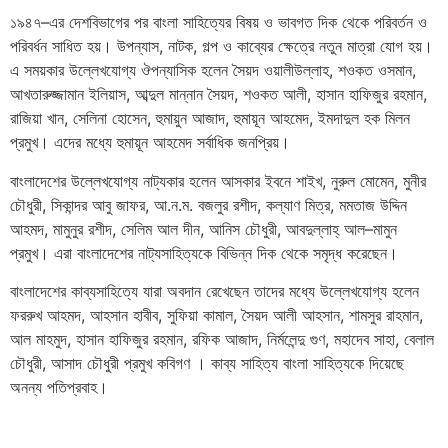
১৯৪৭
–
এর
দেশবিভাগের
পর
বাংলা
সাহিত্যের
বিষয়
ও
ভাবগত
দিক
থেকে
পরিবর্তন
ও
পরিবর্ধন
সাধিত
হয়।
উপন্যাস
,
নাটক
,
গল্প
ও
কাব্যের
ক্ষেত্রে
নতুন
মাত্রা
যোগ
হয়।
এ
সময়কার
উল্লেখযোগ্য
ঔপন্যাসিক
হলেন
সৈয়দ
ওয়ালীউল্লাহ
,
শওকত
ওসমান
,
আখতারুজ্জামান
ইলিয়াস
,
আব্দুল
মান্নান
সৈয়দ
,
শওকত
আলী
,
হাসান
হাফিজুর
রহমান
,
রাজিয়া
খান
,
সেলিনা
হোসেন
,
হুমায়ুন
আজাদ
,
হুমায়ূন
আহমেদ
,
ইমদাদুল
হক
মিলন
প্রমুখ।
এদের
মধ্যে
হুমায়ূন
আহমেদ
সর্বাধিক
জনপ্রিয়।
বাংলাদেশের
উল্লেখযোগ্য
নাট্যকার
হলেন
আসকার
ইবনে
শাইখ
,
নুরুল
মোমেন
,
মুনীর
চৌধুরী
,
সিকান্দর
আবু
জাফর
,
আ
.
ন
.
ম
.
বজলুর
রশীদ
,
কল্যাণ
মিত্র
,
মমতাজ
উদ্দিন
আহমদ
,
মামুনুর
রশীদ
,
সেলিম
আল
দীন
,
আনিস
চৌধুরী
,
আবদুল্লাহ্
আল
–
মামুন
প্রমুখ।
এরা
বাংলাদেশের
নাট্যসাহিত্যকে
বিভিন্ন
দিক
থেকে
সমৃদ্ধ
করেছেন।
বাংলাদেশের
কাব্যসাহিত্যে
যারা
অবদান
রেখেছেন
তাদের
মধ্যে
উল্লেখযোগ্য
হলেন
ফররুখ
আহমদ
,
আহসান
হাবীব
,
সুফিয়া
কামাল
,
সৈয়দ
আলী
আহসান
,
শামসুর
রাহমান
,
আল
মাহমুদ
,
হাসান
হাফিজুর
রহমান
,
রফিক
আজাদ
,
নির্মলেন্দু
গুণ
,
মহাদেব
সাহা
,
বেলাল
চৌধুরী
,
আসাদ
চৌধুরী
প্রমুখ
কবিগণ
।
কাব্য
সাহিত্য
বাংলা
সাহিত্যকে
দিয়েছে
অনন্য
পতিপ্রবাহ।