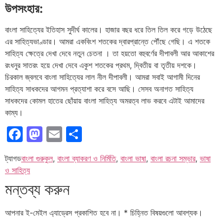
উপসংহার
:
বাংলা
সাহিত্যের
ইতিহাস
সুদীর্ঘ
কালের।
হাজার
বছর
ধরে
তিল
তিল
করে
গড়ে
উঠেছে
এর
সাহিত্যভাণ্ডার।
আমরা
একবিংশ
শতকের
দ্বারপ্রান্তে
পৌঁছে
গেছি।
এ
শতকে
সাহিত্য
ক্ষেত্রে
দেখা
দেবে
নতুন
চেতনা
।
তা
হয়তো
বহুবর্ণের
দীপাবলী
আর
আকাশের
রংধনুর
সাতরং
হয়ে
দেখা
দেবে
একুশ
শতকের
প্রথম
,
দ্বিতীয়
বা
তৃতীয়
দশকে।
চিরকাল
জ্বলবে
বাংলা
সাহিত্যের
লাল
নীল
দীপাবলী।
আমরা
সবাই
আগামী
দিনের
সাহিত্য
সাধকদের
আগমন
প্রত্যাশা
করে
বসে
আছি।
সেসব
অনাগত
সাহিত্য
সাধকদের
কোমল
হাতের
ছোঁয়ায়
বাংলা
সাহিত্য
অমরত্ব
লাভ
করবে
এটাই
আমাদের
কাম্য।
Facebook
Mastodon
Email
Share
ট্যাগড
বাংলা গুরুকুল
,
বাংলা ব্যাকরণ ও নির্মিতি
,
বাংলা ভাষা
,
বাংলা রচনা সম্ভার
,
ভাষা
ও সাহিত্য
মন্তব্য করুন
আপনার ই-মেইল এ্যাড্রেস প্রকাশিত হবে না।
*
চিহ্নিত বিষয়গুলো আবশ্যক।