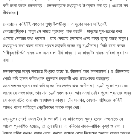
কবি রচনা করেন মঙ্গলকাব্য। মঙ্গলকাব্যকে মধ্যযুগের উপন্যাস বলা হয়। এগুলো সব
দীর্ঘকাব্য।
দেবতাদের কাহিনীই এগুলোর মুখ্য উপজীব্য। এ যুগের সকল সাহিত্যই
দেবতাকেন্দ্রিক। মানুষ সে সময়ে প্রাধান্য লাভ করেনি। মানুষের সুখ-দুঃখের কথা
এসেছে দেবতার কথা প্রসঙ্গে। তবে দেবতার ছদ্মবেশে এসব কাব্য জুড়ে আছে মানুষ।
মধ্যযুগের তথা বাংলা ভাষার প্রথম মহাকবি হলেন বড়ু চণ্ডীদাস। তিনি রচনা করেন
‘শ্রীকৃষ্ণকীর্তন’ নামক এক অসাধারণ দীর্ঘ কাব্য । এ কাব্যটির নায়ক-নায়িকা কৃষ্ণ ও
রাধা ।
মঙ্গলকাব্যের মধ্যে সবচেয়ে বিখ্যাত হচ্ছে ‘চণ্ডীমঙ্গল’ আর ‘মনসামঙ্গল’। চণ্ডীমঙ্গলের
শ্রেষ্ঠ কবি হলেন কবিকঙ্কন মুকুন্দরাম চক্রবর্তী এবং রায়গুণাকর ভরতচন্দ্র।
মনসামঙ্গলের দুজন সেরা কবি হলেন বিজয়গুপ্ত এবং বংশীদাস। চণ্ডী পুজো প্রচারের
জন্যে যে মঙ্গলকাব্য, তার নাম চণ্ডীমঙ্গল কাব্য, আর মনসা দেবীর পুজো প্রচারের জন্য
যে কাব্য রচিত তার নাম মনসামঙ্গল কাব্য। চাঁদ সদাগর, বেহুলা- লখিন্দরের কাহিনী
আজও বাংলা সাহিত্যে প্রেমিকদের মনকে নাড়া দেয়।
মধ্যযুগের শ্রেষ্ঠ ফসল বৈষ্ণব পদাবলী। এ কবিতাগুলো ক্ষুদ্র হলেও এগুলোতে যে
আবেগ প্রকাশিত হয়েছে, তা তুলনাহীন। এ কবিতার নায়ক-নায়িকা কৃষ্ণ ও রাধা ।
বৈষ্ণব কবিরা কখনও রাধার বেশে, কখনো কৃষ্ণের বেশে নিজেদের হৃদয়ের আকুল আবেগ