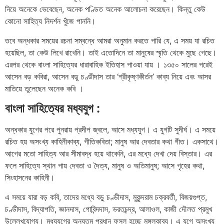
নিয়ে অনেকে ভেবেছেন, অনেক পণ্ডিত অনেক আলোচনা করেছেন। কিন্তু কেউ
কোনো সাহিত্য নিদর্শন খুঁজে পাননি।
তবে অন্ধকার সময়ের রচনা সম্বন্ধে আমরা অনুমান করতে পারি যে, এ সময় যা রচিত
হয়েছিল, তা কেউ লিখে রাখেনি। তাই এতোদিনে তা মানুষের স্মৃতি থেকে মুছে গেছে।
এরপর থেকে বাংলা সাহিত্যের ধারাবাহিক ইতিহাস পাওয়া যায় । ১৩৫০ সালের পরেই
আসেন বড় কবিরা, আসেন বড়ু চণ্ডীদাস তার ‘শ্রীকৃষ্ণকীর্তন’ কাব্য নিয়ে এবং আসর
মাতিয়ে তুলেছেন অনেক কবি ।
বাংলা সাহিত্যের মধ্যযুগ :
অন্ধকার যুগের পরে পুনরায় প্রদীপ জ্বলে, আসে মধ্যযুগ। এ যুগটি সুদীর্ঘ। এ সময়ে
রচিত হয় অসংখ্য কাহিনীকাব্য, গীতিকবিতা; মানুষ আর দেবতার কথা গীত। একসাথে।
আগের মতো সাহিত্য আর সীমাবদ্ধ হয়ে থাকেনি, এর মধ্যে দেখা দেয় বিস্তার। এর
ফলে সাহিত্যে স্থান পায় দেবতা ও দৈত্য, মানুষ ও অতিমানুষ; আসে গৃহের কথা,
সিংহাসনের কাহিনী।
এ সময়ে যারা বড় কবি, তাদের মধ্যে বড়ু চণ্ডীদাস, মুকুন্দরাম চক্রবর্তী, বিজয়গুপ্ত,
চণ্ডীদাস, বিদ্যাপতি, জ্ঞানদাস, গোবিন্দদাস, ভরতচন্দ্র, আলাওল, কাজী দৌলত প্রমুখ
উল্লেখযোগ্য। মধ্যযুগের অন্যতম প্রধান ফসল হচ্ছে মঙ্গলকাব্য। এ যুগে অসংখ্য