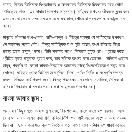
ভাষার
,
নিজের
জিনিসকে
বিশ্বমানবের
ও
ক্ষণকালের
জিনিসকে
চিরকালের
করে
তোলা
সাহিত্যের
কাজ।
এর
সাধারণ
উদ্দেশ্য
আনন্দদান।
সাহিত্য
জগৎ
ও
জীবনকে
সুন্দর
করে
এবং
কোনো
কোনো
সময়
সত্যকে
আমাদের
কাছে
গোচর
বা
প্রত্যক্ষ
করে
আনন্দ
দান
করে।
মানুষের
জীবনের
দুঃখ
–
বেদনা
,
হাসি
–
কান্না
ও
বিচিত্র
সমস্যা
যে
সাহিত্যের
উপকরণ
,
সে
সম্বন্ধে
সন্দেহ
নেই।
কিন্তু
সাহিত্যিক
যখন
সৃষ্টি
করেন
,
তখন
জীবনের
নিগূঢ়
রহস্য
তাকে
উদ্বুদ্ধ
করে।
তিনি
সকলের
সাথে নিজেকে যুক্ত রেখে প্রেমের দ্বারা,
প্রীতির দ্বারা মানুষকে গ্রহণ করে, তার সৃষ্টিকে রূপময় করে তোলেন। সাহিত্য এভাবে
মানুষ, প্রকৃতি বা কোনো ভাবনা-চিন্তাকে আমাদের কাছে নিঃসংশয়িতরূপে সত্য করে
তোলে। সাহিত্য থেকে বিভিন্ন মনোবৃত্তি, শিক্ষা, পারিপার্শ্বিক ও সংস্কৃতিসম্পন্ন
জনগণ বিভিন্ন অর্থ গ্রহণ করে। কিন্তু প্রত্যক্ষভাবে কোনো সামাজিক, নৈতিক বা
রাষ্ট্রিক শিক্ষাদান বা মতবাদ প্রচার করা সাহিত্যের উদ্দেশ্য নয়।
বাংলা ভাষার জন্ম :
অন্য সব কিছুর মতো ভাষাও জন্ম নেয়, বিকশিত হয়, কালে কালে রূপ বদলায়। আজ
যে বাংলা ভাষায় আমরা কথা বলি, কবিতা লিখি, গান গাই অনেক আগে এ ভাষা এরকম
ছিল না। হাজার বছর ধরে ক্রমপরিবর্তনের ফলে বাংলা ভাষা বর্তমান রূপ ধারণ করেছে।