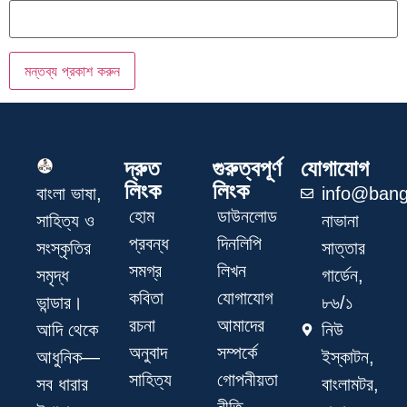
দ্রুত
গুরুত্বপূর্ণ
যোগাযোগ
লিংক
লিংক
info@bang
বাংলা ভাষা,
হোম
ডাউনলোড
নাভানা
সাহিত্য ও
প্রবন্ধ
দিনলিপি
সাত্তার
সংস্কৃতির
সমগ্র
লিখন
গার্ডেন,
সমৃদ্ধ
কবিতা
যোগাযোগ
৮৬/১
ভান্ডার।
রচনা
আমাদের
নিউ
আদি থেকে
অনুবাদ
সম্পর্কে
ইস্কাটন,
আধুনিক—
সাহিত্য
গোপনীয়তা
বাংলামটর,
সব ধারার