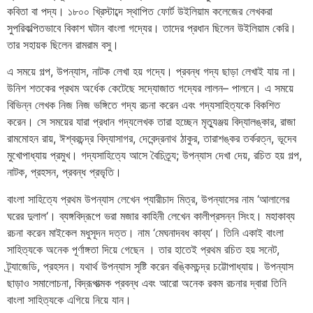
কবিতা
বা
পদ্য।
১৮০০
খ্রিস্টাব্দে
স্থাপিত
ফোর্ট
উইলিয়াম
কলেজের
লেখকরা
সুপরিকল্পিতভাবে
বিকাশ
ঘটান
বাংলা
গদ্যের।
তাদের
প্রধান
ছিলেন
উইলিয়াম
কেরি।
তার
সহায়ক
ছিলেন
রামরাম
বসু।
এ
সময়ে
গল্প
,
উপন্যাস
,
নাটক
লেখা
হয়
গদ্যে।
প্রবন্ধ
গদ্য
ছাড়া
লেখাই
যায়
না।
উনিশ
শতকের
প্রথম
অর্ধেক
কেটেছে
সদ্যোজাত
গদ্যের
লালন
–
পালনে।
এ
সময়ে
বিভিন্ন
লেখক
নিজ
নিজ
ভঙ্গিতে
গদ্য
রচনা
করেন
এবং
গদ্যসাহিত্যকে
বিকশিত
করেন।
সে
সময়ের
যারা
প্রধান
গদ্যলেখক
তারা
হচ্ছেন
মৃত্যুঞ্জয়
বিদ্যালঙ্কার
,
রাজা
রামমোহন
রায়
,
ঈশ্বরচন্দ্র
বিদ্যাসাগর
,
দেবেন্দ্রনাথ
ঠাকুর
,
তারাশঙ্কর
তর্করত্ন
,
ভূদেব
মুখোপাধ্যায়
প্রমুখ।
গদ্যসাহিত্যে
আসে
বৈচিত্র্য
;
উপন্যাস
দেখা
দেয়
,
রচিত
হয়
গল্প
,
নাটক
,
প্রহসন
,
প্রবন্ধ
প্রভৃতি।
বাংলা
সাহিত্যে
প্রথম
উপন্যাস
লেখেন
প্যারীচাদ
মিত্র
,
উপন্যাসের
নাম
‘
আলালের
ঘরের
দুলাল
‘
।
ব্যঙ্গবিদ্রূপে
ভরা
মজার
কাহিনী
লেখেন
কালীপ্রসন্ন
সিংহ।
মহাকাব্য
রচনা
করেন
মাইকেল
মধুসূদন
দত্ত।
নাম
‘
মেঘনাদবধ
কাব্য
‘
।
তিনি
একাই
বাংলা
সাহিত্যকে
অনেক
পূর্ণাঙ্গতা
দিয়ে
গেছেন
।
তার
হাতেই
প্রথম
রচিত
হয়
সনেট
,
ট্র্যাজেডি
,
প্রহসন।
যথার্থ
উপন্যাস
সৃষ্টি
করেন
বঙ্কিমচন্দ্র
চট্টোপাধ্যায়।
উপন্যাস
ছাড়াও
সমালোচনা
,
বিদ্রূপাত্মক
প্রবন্ধ
এবং
আরো
অনেক
রকম
রচনার
দ্বারা
তিনি
বাংলা
সাহিত্যকে
এগিয়ে
নিয়ে
যান।