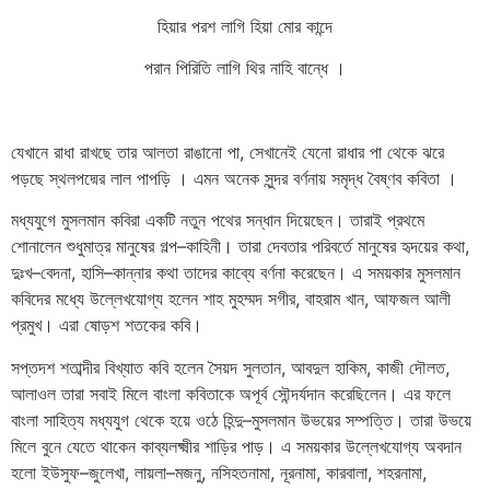
হিয়ার
পরশ
লাগি
হিয়া
মোর
কান্দে
পরান
পিরিতি
লাগি
থির
নাহি
বান্ধে
।
যেখানে
রাধা
রাখছে
তার
আলতা
রাঙানো
পা
,
সেখানেই
যেনো
রাধার
পা
থেকে
ঝরে
পড়ছে
স্থলপদ্মের
লাল
পাপড়ি
।
এমন
অনেক
সুন্দর
বর্ণনায়
সমৃদ্ধ
বৈষ্ণব
কবিতা
।
মধ্যযুগে
মুসলমান
কবিরা
একটি
নতুন
পথের
সন্ধান
দিয়েছেন।
তারাই
প্রথমে
শোনালেন
শুধুমাত্র
মানুষের
গল্প
–
কাহিনী।
তারা
দেবতার
পরিবর্তে
মানুষের
হৃদয়ের
কথা
,
দুঃখ
–
বেদনা
,
হাসি
–
কান্নার
কথা
তাদের
কাব্যে
বর্ণনা
করেছেন।
এ
সময়কার
মুসলমান
কবিদের
মধ্যে
উল্লেখযোগ্য
হলেন
শাহ
মুহম্মদ
সগীর
,
বাহরাম
খান
,
আফজল
আলী
প্রমুখ।
এরা
ষোড়শ
শতকের
কবি।
সপ্তদশ
শতাব্দীর
বিখ্যাত
কবি
হলেন
সৈয়দ
সুলতান
,
আবদুল
হাকিম
,
কাজী
দৌলত
,
আলাওল
তারা
সবাই
মিলে
বাংলা
কবিতাকে
অপূর্ব
সৌন্দর্যদান
করেছিলেন।
এর
ফলে
বাংলা
সাহিত্য
মধ্যযুগ
থেকে
হয়ে
ওঠে
হিন্দু
–
মুসলমান
উভয়ের
সম্পত্তি।
তারা
উভয়ে
মিলে
বুনে
যেতে
থাকেন
কাব্যলক্ষ্মীর
শাড়ির
পাড়।
এ
সময়কার
উল্লেখযোগ্য
অবদান
হলো
ইউসুফ
–
জুলেখা
,
লায়লা
–
মজনু
,
নসিহতনামা
,
নূরনামা
,
কারবালা
,
শহরনামা
,