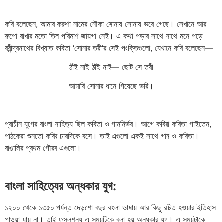
কবি
বলেছেন
,
আমার
করুণা
নামের
নৌকা
সোনায়
সোনায়
ভরে
গেছে।
সেখানে
আর
রুপো
রাখার
মতো
তিল
পরিমাণ
জায়গা
নেই।
এ
কথা
পড়ার
সাথে
সাথে
মনে
পড়ে
রবীন্দ্রনাথের
বিখ্যাত
কবিতা
‘
সোনার
তরী
‘
র
সেই
পংক্তিগুলো
,
যেখানে
কবি
বলেছেন
—
ঠাঁই
নাই
ঠাঁই
নাই
—
ছোট
সে
তরী
আমারি
সোনার
ধানে
গিয়েছে
ভরি।
প্রাচীন
যুগের
বাংলা
সাহিত্য
ছিল
কবিতা
ও
গাননির্ভর।
আগে
কবিরা
কবিতা
গাইতেন
,
পাঠকেরা
শুনতো
কবির
চারদিকে
বসে।
তাই
এগুলো
একই
সাথে
গান
ও
কবিতা।
বাঙালির
প্রথম
গৌরব
এগুলো।
বাংলা
সাহিত্যের
অন্ধকার
যুগ
:
১২০০
থেকে
১৩৫০
পর্যন্ত
দেড়শো
বছর
বাংলা
ভাষায়
আর
কিছু
রচিত
হওয়ার
ইতিহাস
পাওয়া
যায়
না।
তাই
ফসলশূন্য
এ
সময়টিকে
বলা
হয়
অন্ধকার
যুগ।
এ সময়টাকে