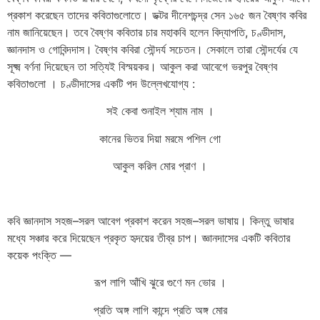
প্রকাশ করেছেন তাদের কবিতাগুলোতে। ডক্টর দীনেশচন্দ্র সেন ১৬৫ জন বৈষ্ণব কবির
নাম জানিয়েছেন। তবে বৈষ্ণব কবিতার চার মহাকবি হলেন বিদ্যাপতি, চণ্ডীদাস,
জ্ঞানদাস ও গোবিন্দদাস। বৈষ্ণব কবিরা সৌন্দর্য সচেতন। সেকালে তারা সৌন্দর্যের যে
সূক্ষ্ম বর্ণনা দিয়েছেন তা সত্যিই বিস্ময়কর। আকুল করা আবেগে ভরপুর বৈষ্ণব
কবিতাগুলো । চণ্ডীদাসের একটি পদ উল্লেখযোগ্য :
সই কেবা শুনাইল শ্যাম নাম ।
কানের ভিতর দিয়া মরমে পশিল গো
আকুল করিল মোর প্রাণ ।
কবি
জ্ঞানদাস
সহজ
–
সরল
আবেগ
প্রকাশ
করেন
সহজ
–
সরল
ভাষায়।
কিন্তু
ভাষার
মধ্যে
সঞ্চার
করে
দিয়েছেন
প্রকৃত
হৃদয়ের
তীব্র
চাপ।
জ্ঞানদাসের
একটি
কবিতার
কয়েক
পংক্তি
—
রূপ
লাগি
আঁখি
ঝুরে
গুণে
মন
ভোর
।
প্রতি
অঙ্গ
লাগি
কান্দে
প্রতি
অঙ্গ
মোর