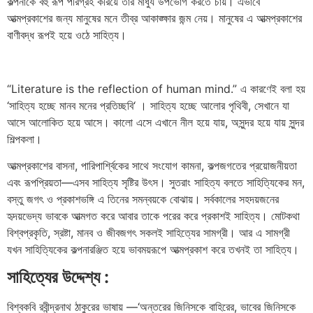
কল্পনাকে বহু রূপ পরিগ্রহ করিয়ে তার মাধুর্য উপভোগ করতে চায়। এভাবে
আত্মপ্রকাশের জন্য মানুষের মনে তীব্র আকাঙ্ক্ষার জন্ম নেয়। মানুষের এ আত্মপ্রকাশের
বাণীবদ্ধ রূপই হয়ে ওঠে সাহিত্য।
“Literature is the reflection of human mind.”
এ
কারণেই
বলা
হয়
‘
সাহিত্য
হচ্ছে
মানব
মনের
প্রতিচ্ছবি
‘
।
সাহিত্য
হচ্ছে
আলোর
পৃথিবী
,
সেখানে
যা
আসে
আলোকিত
হয়ে
আসে।
কালো
এসে
এখানে
নীল
হয়ে
যায়
,
অসুন্দর
হয়ে
যায়
সুন্দর
শিল্পকলা।
আত্মপ্রকাশের
বাসনা
,
পারিপার্শ্বিকের
সাথে
সংযোগ
কামনা
,
কল্পজগতের
প্রয়োজনীয়তা
এবং
রূপপ্রিয়তা
—
এসব
সাহিত্য
সৃষ্টির
উৎস।
সুতরাং
সাহিত্য
বলতে
সাহিত্যিকের
মন
,
বস্তু
জগৎ
ও
প্রকাশভঙ্গি
এ
তিনের
সমন্বয়কে
বোঝায়।
সর্বকালের
সহদয়জনের
হৃদয়ভেদ্য
ভাবকে
আত্মগত
করে
আবার
তাকে
পরের
করে
প্রকাশই
সাহিত্য।
মোটকথা
বিশ্বপ্রকৃতি
,
স্রষ্টা
,
মানব
ও
জীবজগৎ
সকলই
সাহিত্যের
সামগ্রী।
আর
এ
সামগ্রী
যখন
সাহিত্যিকের
কল্পনারঞ্জিত
হয়ে
ভাবময়রূপে
আত্মপ্রকাশ
করে
তখনই
তা
সাহিত্য।
সাহিত্যের
উদ্দেশ্য
:
বিশ্বকবি
রবীন্দ্রনাথ
ঠাকুরের
ভাষায়
—‘
অন্তরের
জিনিসকে
বাহিরের
,
ভাবের
জিনিসকে