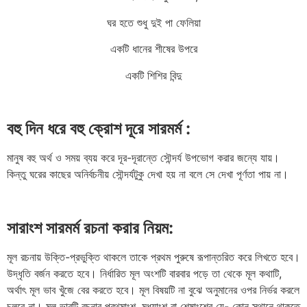
ঘর হতে শুধু দুই পা ফেলিয়া
একটি ধানের শীষের উপরে
একটি শিশির বিন্দু
বহু দিন ধরে বহু ক্রোশ দূরে সারমর্ম :
মানুষ বহু অর্থ ও সময় ব্যয় করে দূর-দূরান্তে সৌন্দর্য উপভোগ করার জন্যে যায়।
কিন্তু ঘরের কাছের অনির্বচনীয় সৌন্দর্যটুকু দেখা হয় না বলে সে দেখা পূর্ণতা পায় না।
সারাংশ সারমর্ম রচনা করার নিয়ম:
মূল রচনায় উক্তি-প্রভুক্তি থাকলে তাকে প্রথম পুরুষে রূপান্তরিত করে লিখতে হবে।
উদ্ধৃতি বর্জন করতে হবে। নির্ধারিত মূল অংশটি বারবার পড়ে তা থেকে মূল কথাটি,
অর্থাৎ মূল ভাব খুঁজে বের করতে হবে। মূল বিষয়টি না বুঝে অনুমানের ওপর নির্ভর করলে
চলবে না। মূল ভাবটি রচনার প্রথমাংশ, মধ্যাংশ বা শেষাংশের যে- কোন স্থানে থাকতে