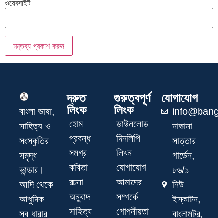
ওয়েবসাইট
দ্রুত
গুরুত্বপূর্ণ
যোগাযোগ
লিংক
লিংক
info@bang
বাংলা ভাষা,
হোম
ডাউনলোড
নাভানা
সাহিত্য ও
প্রবন্ধ
দিনলিপি
সাত্তার
সংস্কৃতির
সমগ্র
লিখন
গার্ডেন,
সমৃদ্ধ
কবিতা
যোগাযোগ
৮৬/১
ভান্ডার।
রচনা
আমাদের
নিউ
আদি থেকে
অনুবাদ
সম্পর্কে
ইস্কাটন,
আধুনিক—
সাহিত্য
গোপনীয়তা
বাংলামটর,
সব ধারার