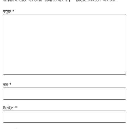
কমেন্ট
*
নাম
*
ইমেইল
*