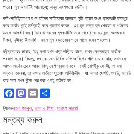
পারে। মূল অংশটিই আলোচ্য; অন্য অংশগুলো বর্জনীয়।
কবি-সাহিত্যিকগণ যখন তাঁদের সাহিত্যের রচনাকে সৃষ্টি করেন তখন মূলকথাটি রসমধুর
করে অর্থাৎ খুবই মর্মগ্রাহী করে প্রকাশ করেন। এর মূল লক্ষ্য হল শ্রোতা বা পাঠকের
মনকে আকর্ষণ করা। আর এ-জন্যে মূলকথাটির সঙ্গে বেঁধে দেয়া হয় ছন্দ, অলঙ্কার,
উপমা, দৃষ্টান্ত ইত্যাদি। ফলে মূল বক্তব্যের গায়ে লাগে রসের প্রলেপ।
রবীন্দ্রনাথের ভাষায়, ‘শুধু কথা যখন খাড়া দাঁড়িয়ে থাকে, তখন কেবলমাত্র অর্থকে
প্রকাশ করে। কিন্তু, কথাকে যখন তির্যক ভঙ্গি ও বিশেষ গতি দেওয়া যায়, তখন সে
আপন অর্থের চেয়ে আরও কিছু বেশি প্রকাশ করে। সেই বেশিটুকু যে কী, তা বলা
শক্ত। কেননা, তা কথার অতীত; সুতরাং অনির্বচনীয়। যা আমরা দেখছি, শুনছি, জানছি
তার সঙ্গে যখন খুঁজে বের করা একটু কঠিনই হয়।
Facebook
Mastodon
Email
Share
ট্যাগড
বাংলা গুরুকুল
,
ভাষা ও শিক্ষা
,
সারাংশ সারমর্ম
মন্তব্য করুন
আপনার ই-মেইল এ্যাড্রেস প্রকাশিত হবে না।
*
চিহ্নিত বিষয়গুলো আবশ্যক।